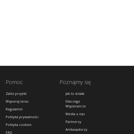
Pomoc
Poznajmy się
Załóż projekt
Jak to działa
Wspieraj teraz
Dlaczego
Wspieram.to
Regulamin
Media o nas
Polityka prywatności
Partnerzy
Polityka cookies
Ambasadorzy
FAQ