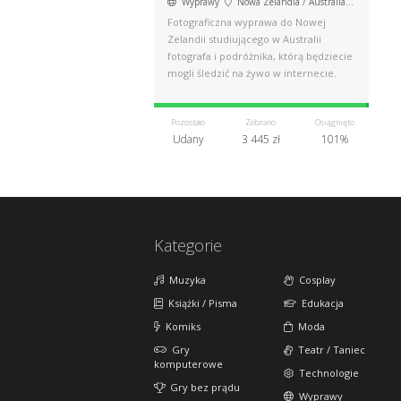
Wyprawy
Nowa Zelandia / Australia / Polska
Fotograficzna wyprawa do Nowej
Zelandii studiującego w Australii
fotografa i podróżnika, którą będziecie
mogli śledzić na żywo w internecie.
Pozostało
Zebrano
Osiągnięto
Udany
3 445 zł
101%
Kategorie
Muzyka
Cosplay
Książki / Pisma
Edukacja
Komiks
Moda
Gry
Teatr / Taniec
komputerowe
Technologie
Gry bez prądu
Wyprawy