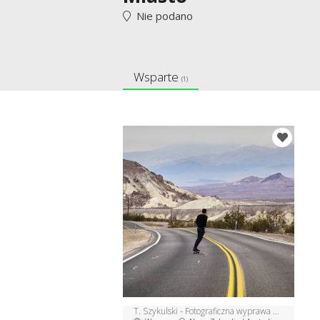
Nie podano
Wsparte
(1)
T. Szykulski - Fotograficzna wyprawa do Nowej Zelandii