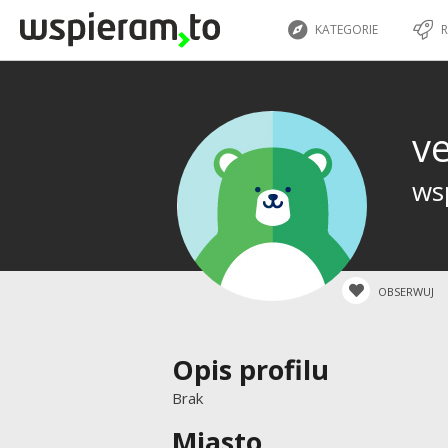
KATEGORIE
R
v
wsp
OBSERWUJ
Opis profilu
Brak
Miasto