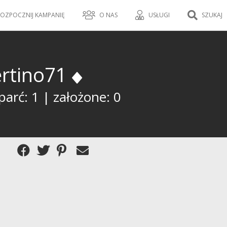
OZPOCZNIJ KAMPANIĘ
O NAS
USŁUGI
SZUKAJ
ertino71
arć: 1 | założone: 0