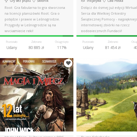
Gry bez prądu
Świdnik
Inicjatywa
Cała Polska
Root: Gra fabularna to gra stworzona
Dołącz do ósmej już edycji Wirtua
na licencji planszówki Root: Gra o
Serca dla Wielkiej Orkiestry
potędze i prawie w Leśnogrodzie.
Świątecznej Pomocy - najpiękniej
Przygody w Leśnogrodzie są na
internetowej zbiórki na rzecz
wyciągnięcie ręki!
podopiecznych Fundacji!
Pozostało
Zebrano
Osiągnięto
Pozostało
Zebrano
Osią
Udany
80 885 zł
117%
Udany
81 454 zł
4