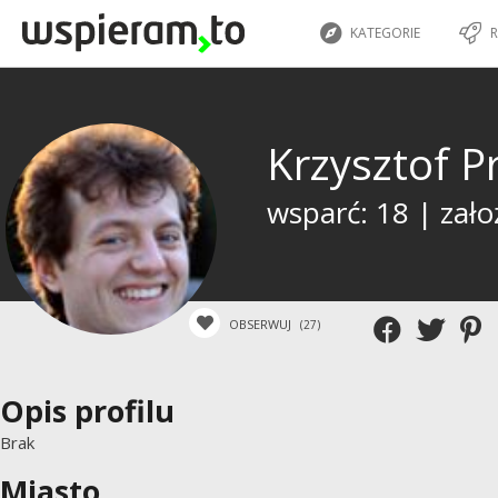
KATEGORIE
R
Krzysztof P
wsparć: 18 | zało
OBSERWUJ
(27)
Opis profilu
Brak
Miasto