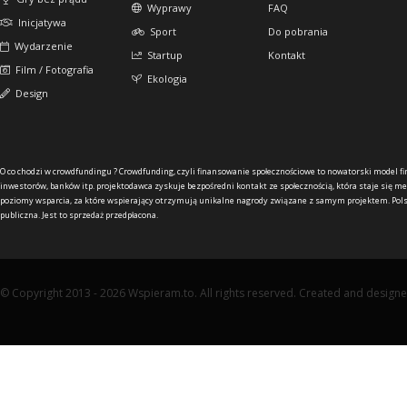
Wyprawy
FAQ
Inicjatywa
Sport
Do pobrania
Wydarzenie
Startup
Kontakt
Film / Fotografia
Ekologia
Design
O co chodzi w crowdfundingu ?
Crowdfunding, czyli finansowanie społecznościowe to nowatorski model f
inwestorów, banków itp. projektodawca zyskuje bezpośredni kontakt ze społecznością, która staje się me
poziomy wsparcia, za które wspierający otrzymują unikalne nagrody związane z samym projektem. Pols
publiczna. Jest to sprzedaż przedpłacona.
© Copyright 2013 - 2026 Wspieram.to. All rights reserved. Created and design