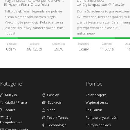
Magia i Miecz - kultowe pismo o RPG powraca
Duma Szlachecka
Książki / Pisma
cała Polska
Gry komputerowe
Rzeszów
Tylko dzięki Wam legendarne polskie
Duma Szlachecka to gra osadzona
pismo o grach fabularnych Magia i
XVII wiecznej Rzeczpospolitej, w k
Miecz może powrócić. Pokażcie, że są
gra już tysiące graczy. Celem kam
jeszcze RPGowcy zainteresowani tym
jest wprowadzenie aspektu
hobby!
militarnego
Pozostało
Zebrano
Osiągnięto
Pozostało
Zebrano
Osią
Udany
98 735 zł
395%
Udany
11 577 zł
1
Kategorie
Pomoc
Muzyka
Cosplay
Załóż projekt
Książki / Pisma
Edukacja
Wspieraj teraz
Komiks
Moda
Regulamin
Gry
Teatr / Taniec
Polityka prywatności
komputerowe
Technologie
Polityka cookies
Gry bez prądu