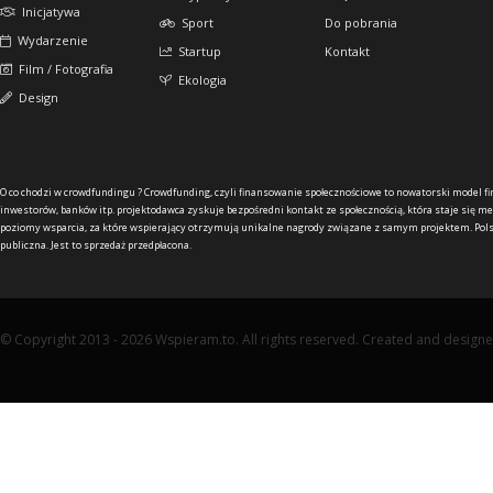
Inicjatywa
Sport
Do pobrania
Wydarzenie
Startup
Kontakt
Film / Fotografia
Ekologia
Design
O co chodzi w crowdfundingu ?
Crowdfunding, czyli finansowanie społecznościowe to nowatorski model f
inwestorów, banków itp. projektodawca zyskuje bezpośredni kontakt ze społecznością, która staje się me
poziomy wsparcia, za które wspierający otrzymują unikalne nagrody związane z samym projektem. Pols
publiczna. Jest to sprzedaż przedpłacona.
© Copyright 2013 - 2026 Wspieram.to. All rights reserved. Created and design