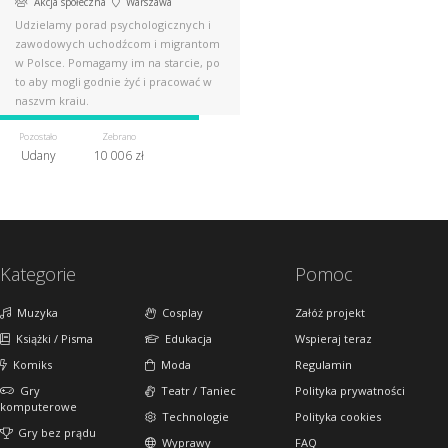
Akcja społeczna
Warszawa
Udzielamy porad psychologicznych i
zawodowych uchodźcom i migrantom
w Polsce. Pomagamy im na starcie, po
to aby mogli godnie żyć i pracować w
naszym kraju.
Pozostało
Zebrano
Udany
10 006 zł
Kategorie
Pomoc
Muzyka
Cosplay
Załóż projekt
Książki / Pisma
Edukacja
Wspieraj teraz
Komiks
Moda
Regulamin
Gry
Teatr / Taniec
Polityka prywatności
komputerowe
Technologie
Polityka cookies
Gry bez prądu
Wyprawy
FAQ