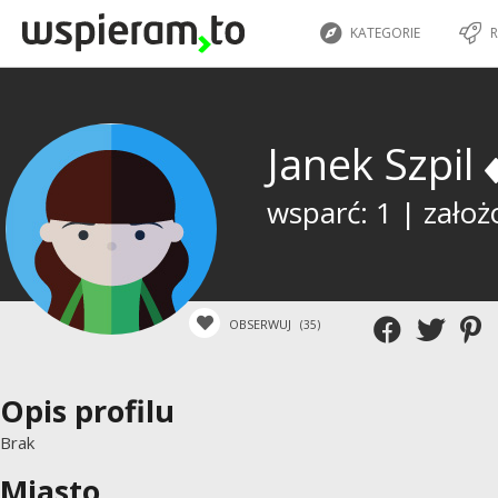
KATEGORIE
R
Janek Szpil
wsparć: 1 | założ
OBSERWUJ
(35)
Opis profilu
Brak
Miasto