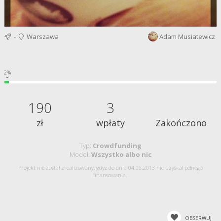
-
Warszawa
Adam Musiatewicz
2%
190
3
zł
wpłaty
Zakończono
Typ:
Crowdfunding
Model:
Wszystko albo nic
Projekt nie został zrealizowany, gdyż do dnia 04.06.2013 nie uzyskał pełnego
finansowania.
OBSERWUJ