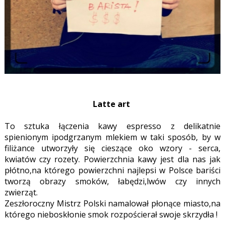
Latte art
To sztuka łączenia kawy espresso z delikatnie
spienionym ipodgrzanym mlekiem w taki sposób, by w
filiżance utworzyły się cieszące oko wzory - serca,
kwiatów czy rozety. Powierzchnia kawy jest dla nas jak
płótno,na którego powierzchni najlepsi w Polsce bariści
tworzą obrazy smoków, łabędzi,lwów czy innych
zwierząt.
Zeszłoroczny Mistrz Polski namalował płonące miasto,na
którego nieboskłonie smok rozpościerał swoje skrzydła !