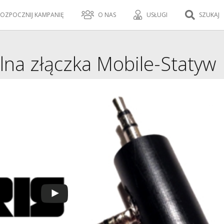
OZPOCZNIJ KAMPANIĘ
O NAS
USŁUGI
SZUKAJ
alna złączka Mobile-Statyw