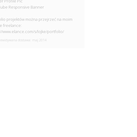
er Profile Pic
Tube Responsive Banner
olio projektów można przejrzeć na moim
e freelance:
://www.elance.com/s/lojke/portfolio/
ewidywana dostawa: maj 2014