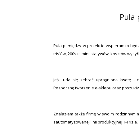
Pula 
Pula pieniędzy w projekcie wspieram.to bę
tris'ów, 200szt. mini-statywów, kosztów wysyłki
Jeśli uda się zebrać upragnioną kwotę - c
Rozpocznę tworzenie e-sklepu oraz poszukiwa
Znalazłem także firmę w swoim rodzinnym m
zautomatyzowanej linii produkcyjnej T-Tris'a.