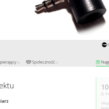
P
pierający
Społeczność
Nag
(9)
(1)
ektu
10
0 
iarz
Oficj
mojeg