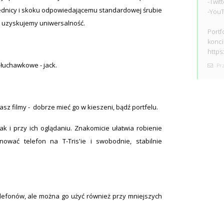
-Twitt
ednicy i skoku odpowiedającemu standardowej śrubie
-You
ym uzyskujemy uniwersalność.
Portf
konci
https
łuchawkowe - jack.
Prz
wasz filmy - dobrze mieć go w kieszeni, bądź portfelu.
k i przy ich oglądaniu. Znakomicie ułatwia robienie
ować telefon na T-Tris'ie i swobodnie, stabilnie
elefonów, ale można go użyć również przy mniejszych