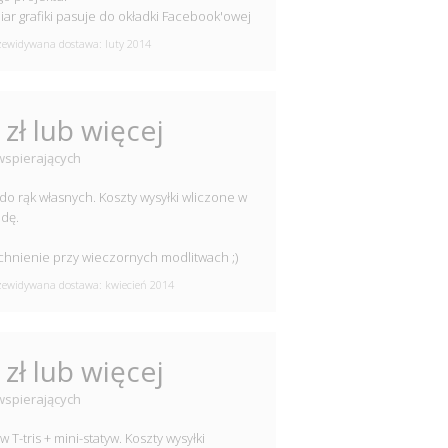
ar grafiki pasuje do okładki Facebook'owej
ewidywana dostawa: luty 2014
 zł lub więcej
wspierających
s do rąk własnych. Koszty wysyłki wliczone w
dę.
hnienie przy wieczornych modlitwach ;)
ewidywana dostawa: kwiecień 2014
 zł lub więcej
wspierających
w T-tris + mini-statyw. Koszty wysyłki