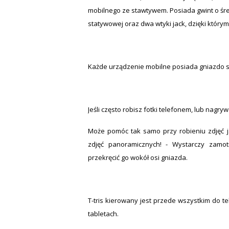
mobilnego ze stawtywem. Posiada gwint o śr
statywowej oraz dwa wtyki jack, dzięki któr
Każde urządzenie mobilne posiada gniazdo s
Jeśli często robisz fotki telefonem, lub nagry
Może pomóc tak samo przy robieniu zdjęć ja
zdjęć panoramicznych! - Wystarczy zamotn
przekręcić go wokół osi gniazda.
T-tris kierowany jest przede wszystkim do t
tabletach.