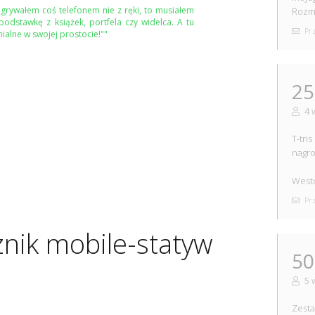
agrywałem coś telefonem nie z ręki, to musiałem
Rozmi
 podstawkę z książek, portfela czy widelca. A tu
Prz
ialne w swojej prostocie!""
25
4 
T-tri
nagro
Westc
Prz
znik mobile-statyw
50
5 
Zesta