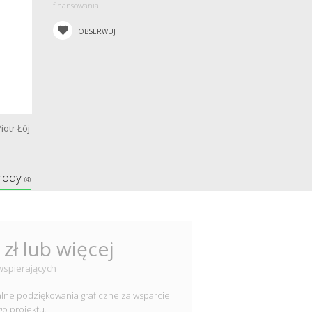
finansowania.
OBSERWUJ
iotr Łój
rody
(4)
 zł lub więcej
wspierających
alne podziękowania graficzne za wsparcie
o projektu.