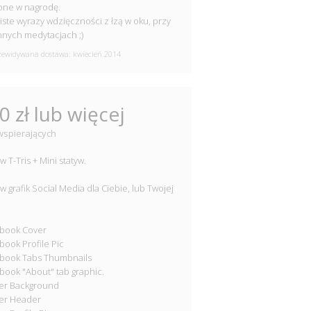
one w nagrodę.
ste wyrazy wdzięczności z łzą w oku, przy
nych medytacjach ;)
ewidywana dostawa: kwiecień 2014
0 zł lub więcej
wspierających
w T-Tris + Mini statyw.
w grafik Social Media dla Ciebie, lub Twojej
ebook Cover
book Profile Pic
book Tabs Thumbnails
book "About" tab graphic.
ter Background
ter Header