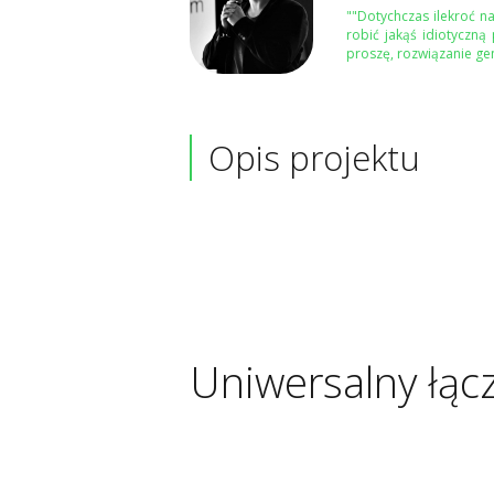
""Dotychczas ilekroć n
robić jakąś idiotyczną
proszę, rozwiązanie gen
Opis projektu
Uniwersalny łąc