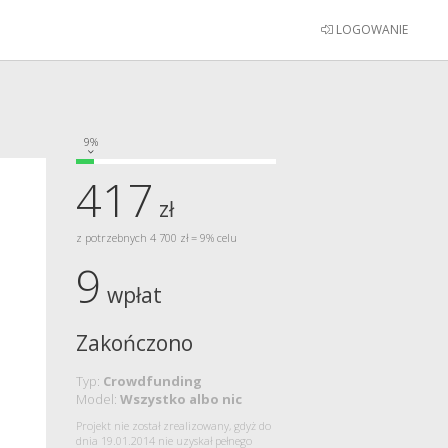
LOGOWANIE
9%
417
zł
z potrzebnych 4 700 zł = 9% celu
9
wpłat
Zakończono
Typ:
Crowdfunding
Model:
Wszystko albo nic
Projekt nie został zrealizowany, gdyż do
dnia 19.01.2014 nie uzyskał pełnego