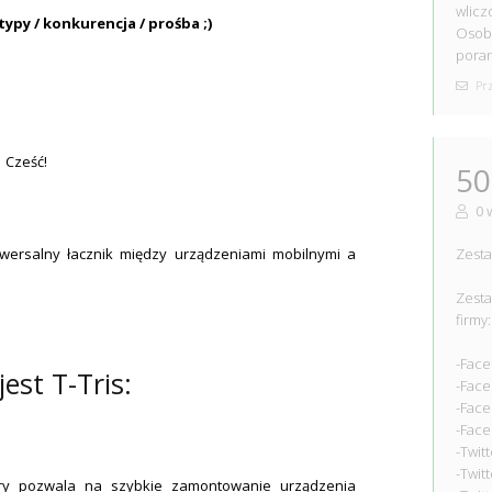
wlicz
typy / konkurencja / prośba ;)
Osobi
poran
Prz
Cześć!
50
0 
niwersalny łacznik między urządzeniami mobilnymi a
Zesta
Zesta
firmy:
-Fac
est T-Tris:
-Face
-Face
-Face
-Twit
-Twit
który pozwala na szybkie zamontowanie urządzenia