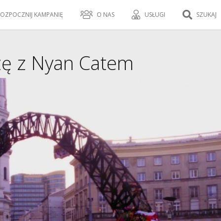
OZPOCZNIJ KAMPANIĘ
O NAS
USŁUGI
SZUKAJ
ę z Nyan Catem