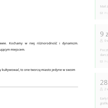
Mail 
Prz
9 
0 
wie. Kochamy w niej różnorodność i dynamizm.
rującym miejscem.
Poczt
darc
Prz
my kultywować, to one tworzą miasto jedyne w swoim
28
2 
Early
grafi