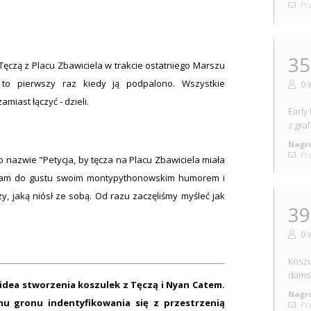
Prz
35
Tęczą z Placu Zbawiciela w trakcie ostatniego Marszu
t to pierwszy raz kiedy ją podpalono. Wszystkie
0 
miast łączyć - dzieli.
Early
z gra
Nagro
Prz
 nazwie "Petycja, by tęcza na Placu Zbawiciela miała
nam do gustu swoim montypythonowskim humorem i
y, jaką niósł ze sobą. Od razu zaczęliśmy myśleć jak
39
0 
Koszu
dams
 idea stworzenia koszulek z Tęczą i Nyan Catem.
Nagro
mu gronu indentyfikowania się z przestrzenią
Prz