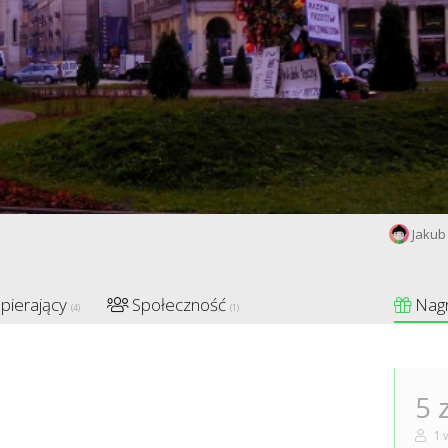
Jakub
pierający
Społeczność
Nag
(4)
(1)
5 
1 