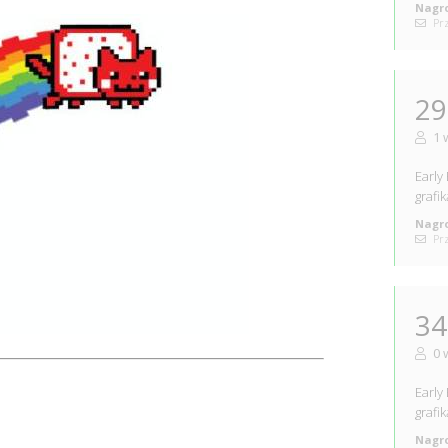
Nagro
Prz
29
1 
Early
grafi
Nagro
Prz
34
0 
Early
grafi
Nagro