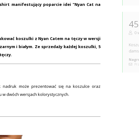
hirt manifestujący poparcie idei "Nyan Cat na
45
0 
ować koszulki z Nyan Catem na tęczy w wersji
Koszu
zarnym i białym. Ze sprzedaży każdej koszulki, 5
dams
tęczy.
Nagro
Prz
jak nadruk może prezentować się na koszulce oraz
 w dwóch wersjach kolorystycznych.