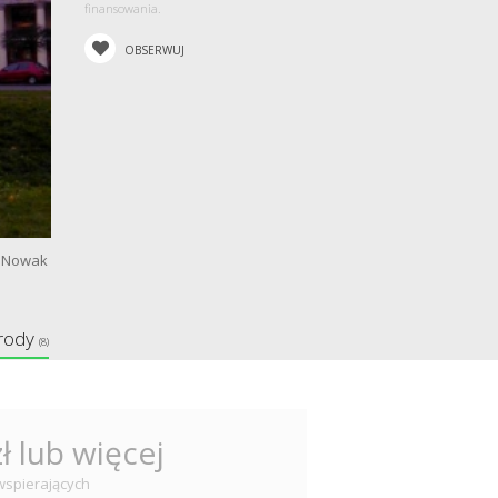
finansowania.
OBSERWUJ
 Nowak
rody
(8)
zł lub więcej
wspierających