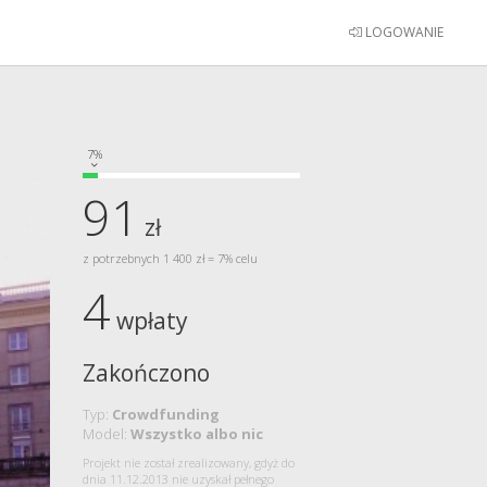
LOGOWANIE
7%
91
zł
z potrzebnych 1 400 zł = 7% celu
4
wpłaty
Zakończono
Typ:
Crowdfunding
Model:
Wszystko albo nic
Projekt nie został zrealizowany, gdyż do
dnia 11.12.2013 nie uzyskał pełnego