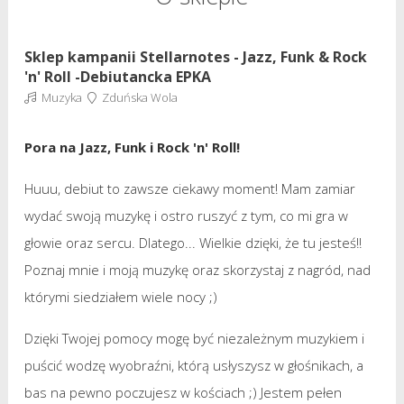
Sklep kampanii Stellarnotes - Jazz, Funk & Rock
'n' Roll -Debiutancka EPKA
Muzyka
Zduńska Wola
Pora na Jazz, Funk i Rock 'n' Roll!
Huuu, debiut to zawsze ciekawy moment! Mam zamiar
wydać swoją muzykę i ostro ruszyć z tym, co mi gra w
głowie oraz sercu. Dlatego... Wielkie dzięki, że tu jesteś!!
Poznaj mnie i moją muzykę oraz skorzystaj z nagród, nad
którymi siedziałem wiele nocy ;)
Dzięki Twojej pomocy mogę być niezależnym muzykiem i
puścić wodzę wyobraźni, którą usłyszysz w głośnikach, a
bas na pewno poczujesz w kościach ;) Jestem pełen