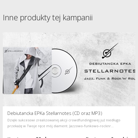
Inne produkty tej kampanii
Debiutancka EPKa Stellarnotes (CD oraz MP3)
​Dzięki sukcesowi zrealizowanej akcji crowdfundingowej już niedługo
przekażę w Twoje ręce mój diament. Jazzowo-funkowo-rocknr...