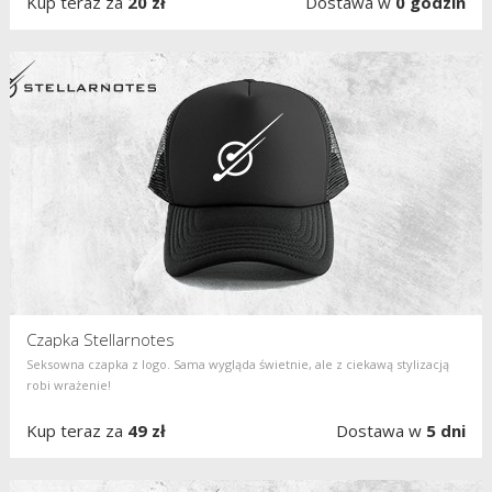
Kup teraz za
20 zł
Dostawa w
0 godzin
Czapka Stellarnotes
Seksowna czapka z logo. Sama wygląda świetnie, ale z ciekawą stylizacją
robi wrażenie!
Kup teraz za
49 zł
Dostawa w
5 dni