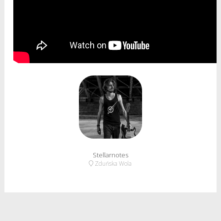
Stellarnotes
Zduńska Wola