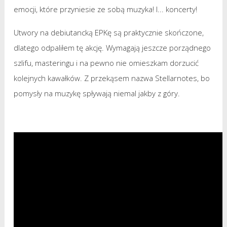
emocji, które przyniesie ze sobą muzyka! I... koncerty!
Utwory na debiutancką EPKę są praktycznie skończone,
dlatego odpaliłem tę akcję. Wymagają jeszcze porządnego
szlifu, masteringu i na pewno nie omieszkam dorzucić
kolejnych kawałków. Z przekąsem nazwa Stellarnotes, bo
pomysły na muzykę spływają niemal jakby z góry.