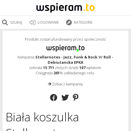
SZUKAJ
LOGOWANIE
KATEGORIE
Produkt został ufundowany przez społeczność
Kampania
Stellarnotes - Jazz, Funk & Rock 'n' Roll -
Debiutancka EPKA
zebrała
15 711
złotych dzięki
107
wpłatom.
Osiągnęła
261
% zakładanego celu.
Zobacz kampanię
Biała koszulka