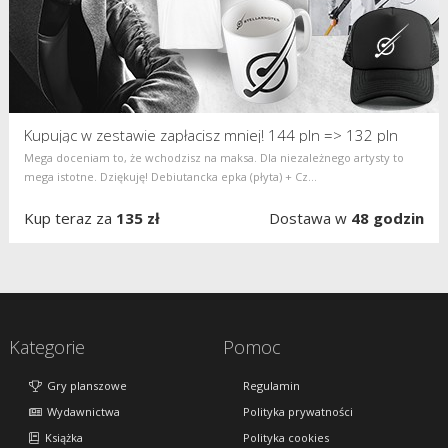
Kupując w zestawie zapłacisz mniej! 144 pln => 132 pln
Mega doceniam to, że wchodzisz na maksa. Dla niezależnego artysty to
mega istotne. Dziękuję! Debiutancka epka (płyta) + Cz...
Kup teraz za
135 zł
Dostawa w
48 godzin
Kategorie
Pomoc
Gry planszowe
Regulamin
Wydawnictwa
Polityka prywatności
Książka
Polityka cookies