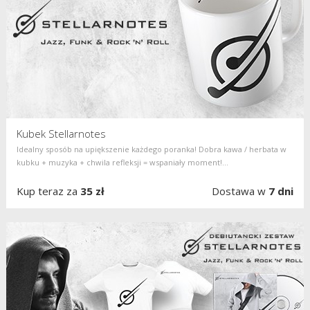
Kubek Stellarnotes
Idealny sposób na upiększenie każdego poranka! Dobra kawa / herbata w
kubku + muzyka + chwila refleksji = wspaniały moment!...
Kup teraz za
35 zł
Dostawa w
7 dni