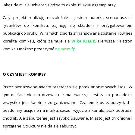
jaką uda mi się uzbierać. Będzie to około 150-200 egzemplarzy.
Cały projekt realizuję niezależnie - jestem autorką scenariusza i
rysunków do komiksu, zajmuję się składem i przygotowaniem
publikacji do druku. W ramach zbiórki sfinansowana zostanie również
korekta komiksu, którą zajmuje się
Wika Krauz
. Pierwsze 14 stron
komiksu możesz przeczytać
na moim fp
.
O CZYM JEST KOMIKS?
Przez nienazwane miasto przetacza się potok anonimowych ludzi. W
tym mieście nie ma drzew i nie ma zwierząt. Jest za to porządek i
wszystko jest świetnie zorganizowane. Czasem ktoś zaburzy ład -
bezdomny usiądzie na murku, szczur wyjdzie z kanału, ptak pobrudzi
chodnik. Ale zaburzenie jest szybko usuwane. Miasto jest chronione i
sprzątane. Struktury nie da się zaburzyć.