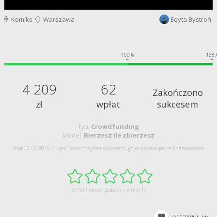
Komiks
Warszawa
Edyta Bystroń
100%
168
4 209
62
Zakończono
zł
wpłat
sukcesem
Typ:
Crowdfunding
Model:
Bierzesz ile zbierzesz
Dnia 03.09.2019 projekt zakończył się sukcesem, gdyż uzyskał pełne finansowanie.
5 / 5 (1 głosy).
Zobacz opinie (1)