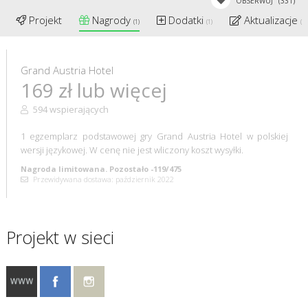
OBSERWUJ
(331)
Projekt
Nagrody
Dodatki
Aktualizacje
(1)
(1)
(7)
Grand Austria Hotel
169 zł lub więcej
594 wspierających
1 egzemplarz podstawowej gry Grand Austria Hotel w polskiej
wersji językowej. W cenę nie jest wliczony koszt wysyłki.
Nagroda limitowana. Pozostało -119/475
Przewidywana dostawa: październik 2022
Projekt w sieci