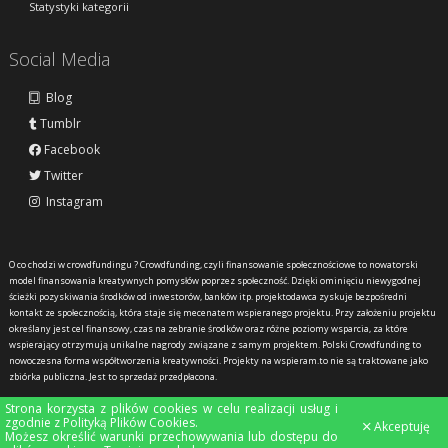
Statystyki kategorii
Social Media
Blog
Tumblr
Facebook
Twitter
Instagram
O co chodzi w crowdfundingu ?
Crowdfunding, czyli finansowanie społecznościowe to nowatorski
model finansowania kreatywnych pomysłów poprzez społeczność. Dzięki ominięciu niewygodnej
ścieżki pozyskiwania środków od inwestorów, banków itp. projektodawca zyskuje bezpośredni
kontakt ze społecznością, która staje się mecenatem wspieranego projektu. Przy założeniu projektu
określany jest cel finansowy, czas na zebranie środków oraz różne poziomy wsparcia, za które
wspierający otrzymują unikalne nagrody związane z samym projektem. Polski Crowdfunding to
nowoczesna forma współtworzenia kreatywności. Projekty na wspieram.to nie są traktowane jako
zbiórka publiczna. Jest to sprzedaż przedpłacona.
Strona korzysta z plików cookies w celu realizacji usług i
zgodnie z
Polityką Plików Cookies
.
Akceptuję
Możesz określić warunki przechowywania lub dostępu do