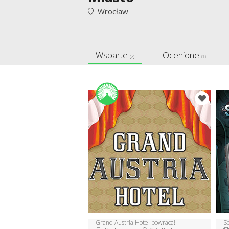
Wrocław
Wsparte
Ocenione
(2)
(1)
Grand Austria Hotel powraca!
S