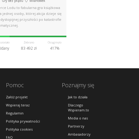
Gry bez prądu
Milanówek
erce Lodu to fabularna gra książkowa
a jednej osoby, której akcja dzieje się
dystopijnej przyszłości po katastrofie
imatycznej.
ozostało
Zebrano
Osiągnięto
Udany
83 492 zł
417%
Pomoc
Poznajmy się
Załóż projekt
Jak to działa
Wspieraj teraz
Dlaczego
Wspieram.to
Regulamin
Media o nas
Polityka prywatności
Partnerzy
Polityka cookies
Ambasadorzy
FAQ