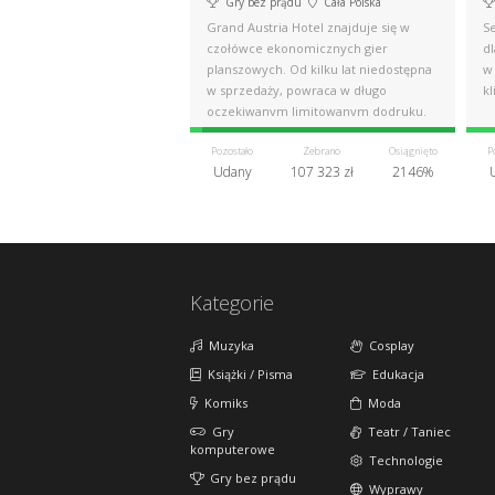
Gry bez prądu
Cała Polska
Grand Austria Hotel znajduje się w
S
czołówce ekonomicznych gier
dl
planszowych. Od kilku lat niedostępna
w 
w sprzedaży, powraca w długo
kl
oczekiwanym limitowanym dodruku.
Pozostało
Zebrano
Osiągnięto
P
Udany
107 323 zł
2146%
Kategorie
Muzyka
Cosplay
Książki / Pisma
Edukacja
Komiks
Moda
Gry
Teatr / Taniec
komputerowe
Technologie
Gry bez prądu
Wyprawy