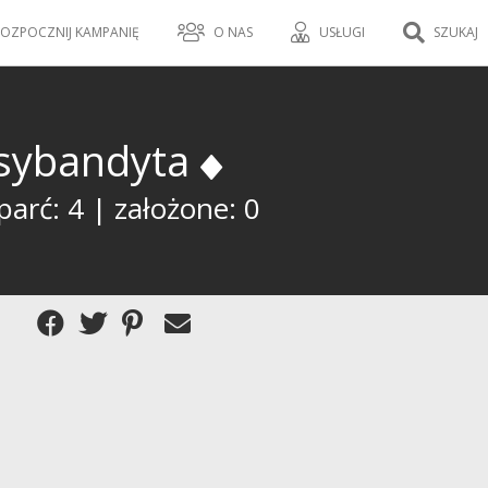
OZPOCZNIJ KAMPANIĘ
O NAS
USŁUGI
SZUKAJ
ysybandyta
arć: 4 | założone: 0