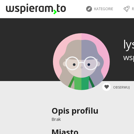
KATEGORIE
R
l
wsp
OBSERWUJ
Opis profilu
Brak
Miasto