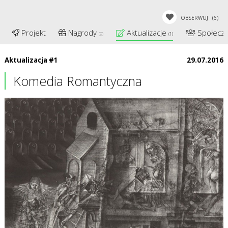
OBSERWUJ
(6)
Projekt
Nagrody
Aktualizacje
Społecz
(9)
(1)
Aktualizacja #1
29.07.2016
​Komedia Romantyczna