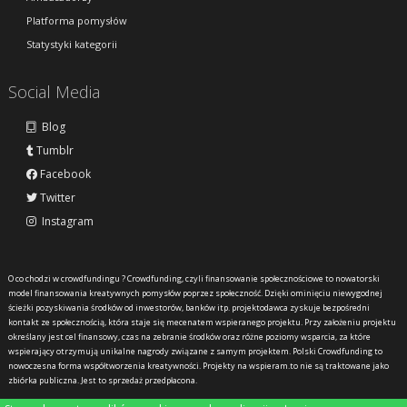
Platforma pomysłów
Statystyki kategorii
Social Media
Blog
Tumblr
Facebook
Twitter
Instagram
O co chodzi w crowdfundingu ?
Crowdfunding, czyli finansowanie społecznościowe to nowatorski
model finansowania kreatywnych pomysłów poprzez społeczność. Dzięki ominięciu niewygodnej
ścieżki pozyskiwania środków od inwestorów, banków itp. projektodawca zyskuje bezpośredni
kontakt ze społecznością, która staje się mecenatem wspieranego projektu. Przy założeniu projektu
określany jest cel finansowy, czas na zebranie środków oraz różne poziomy wsparcia, za które
wspierający otrzymują unikalne nagrody związane z samym projektem. Polski Crowdfunding to
nowoczesna forma współtworzenia kreatywności. Projekty na wspieram.to nie są traktowane jako
zbiórka publiczna. Jest to sprzedaż przedpłacona.