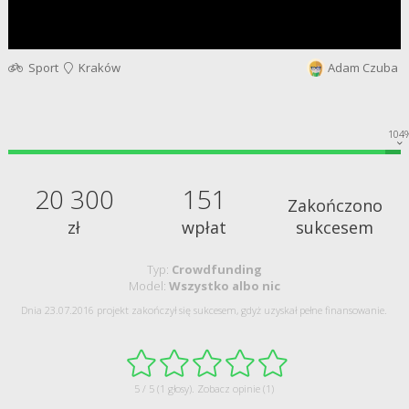
Sport
Kraków
Adam Czuba
104
20 300
151
Zakończono
zł
wpłat
sukcesem
Typ:
Crowdfunding
Model:
Wszystko albo nic
Dnia 23.07.2016 projekt zakończył się sukcesem, gdyż uzyskał pełne finansowanie.
5 / 5 (1 głosy).
Zobacz opinie (1)