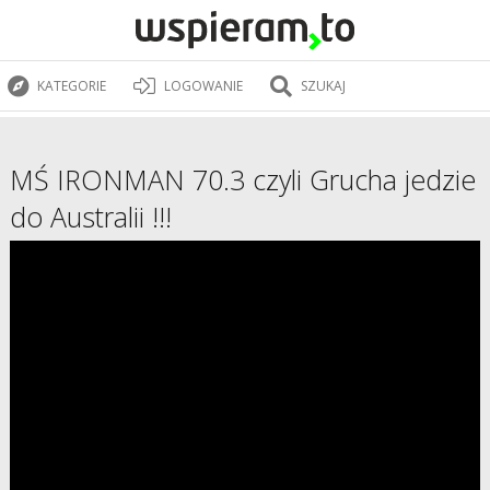
KATEGORIE
LOGOWANIE
SZUKAJ
MŚ IRONMAN 70.3 czyli Grucha jedzie
do Australii !!!