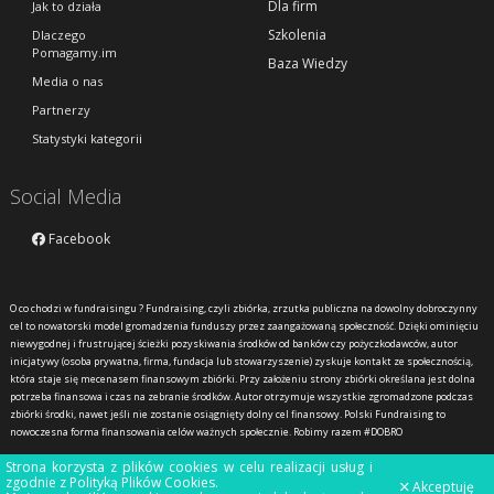
Dla firm
Jak to działa
Szkolenia
Dlaczego
Pomagamy.im
Baza Wiedzy
Media o nas
Partnerzy
Statystyki kategorii
Social Media
Facebook
O co chodzi w fundraisingu ?
Fundraising, czyli zbiórka, zrzutka publiczna na dowolny dobroczynny
cel to nowatorski model gromadzenia funduszy przez zaangażowaną społeczność. Dzięki ominięciu
niewygodnej i frustrującej ścieżki pozyskiwania środków od banków czy pożyczkodawców, autor
inicjatywy (osoba prywatna, firma, fundacja lub stowarzyszenie) zyskuje kontakt ze społecznością,
która staje się mecenasem finansowym zbiórki. Przy założeniu strony zbiórki określana jest dolna
potrzeba finansowa i czas na zebranie środków. Autor otrzymuje wszystkie zgromadzone podczas
zbiórki środki, nawet jeśli nie zostanie osiągnięty dolny cel finansowy. Polski Fundraising to
nowoczesna forma finansowania celów ważnych społecznie. Robimy razem #DOBRO
Strona korzysta z plików cookies w celu realizacji usług i
zgodnie z
Polityką Plików Cookies
.
Akceptuję