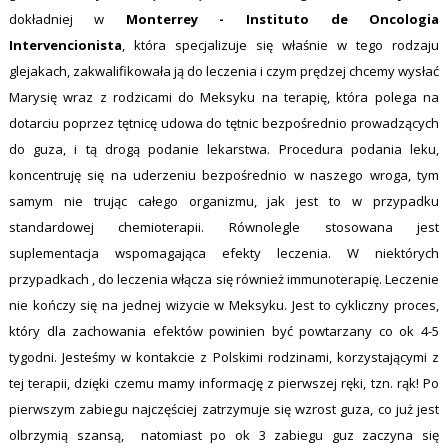
dokładniej w
Monterrey - Instituto de Oncologia
Intervencionista
, która specjalizuje się właśnie w tego rodzaju
glejakach, zakwalifikowała ją do leczenia i czym prędzej chcemy wysłać
Marysię wraz z rodzicami do Meksyku na terapię, która polega na
dotarciu poprzez tętnicę udowa do tętnic bezpośrednio prowadzących
do guza, i tą drogą podanie lekarstwa. Procedura podania leku,
koncentruję się na uderzeniu bezpośrednio w naszego wroga, tym
samym nie trując całego organizmu, jak jest to w przypadku
standardowej chemioterapii. Równolegle stosowana jest
suplementacja wspomagająca efekty leczenia. W niektórych
przypadkach , do leczenia włącza się również immunoterapię. Leczenie
nie kończy się na jednej wizycie w Meksyku. Jest to cykliczny proces,
który dla zachowania efektów powinien być powtarzany co ok 4-5
tygodni. Jesteśmy w kontakcie z Polskimi rodzinami, korzystającymi z
tej terapii, dzięki czemu mamy informację z pierwszej ręki, tzn. rąk! Po
pierwszym zabiegu najczęściej zatrzymuje się wzrost guza, co już jest
olbrzymią szansą, natomiast po ok 3 zabiegu guz zaczyna się