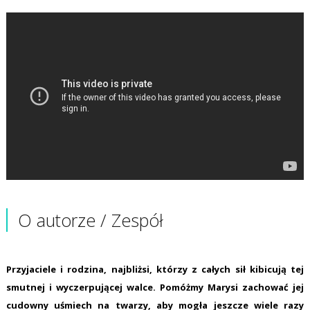
O autorze / Zespół
Przyjaciele i rodzina, najbliżsi, którzy z całych sił kibicują tej
smutnej i wyczerpującej walce. Pomóżmy Marysi zachować jej
cudowny uśmiech na twarzy, aby mogła jeszcze wiele razy