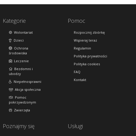
Kategorie
Pomoc
Wolontariat
Rozpocznij zbiórkę
Dzieci
Wspieraj teraz
Ochrona
Regulamin
środowiska
Polityka prywatności
Leczenie
Polityka cookies
Bezdomni i
FAQ
ubodzy
Kontakt
Niepełnosprawni
Akcja społeczna
Pomoc
pokrzywdzonym
Zwierzęta
Poznajmy się
Usługi