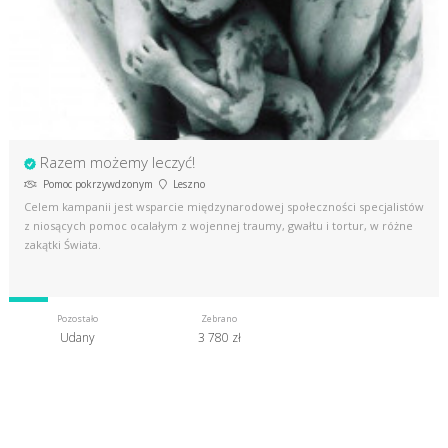
Razem możemy leczyć!
Pomoc pokrzywdzonym
Leszno
Celem kampanii jest wsparcie międzynarodowej społeczności specjalistów
z niosących pomoc ocalałym z wojennej traumy, gwałtu i tortur, w różne
zakątki Świata.
Pozostało
Zebrano
Udany
3 780 zł