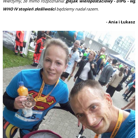
Wierzymy, że mimo rozpoznania:
glejak wielopostaciowy - DIPG - wg
WHO IV stopień złośliwości
będziemy nadal razem.
- Ania i Łukasz