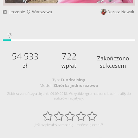
Leczenie
Warszawa
Dorota Nowak
6%
54 533
722
Zakończono
zł
wpłat
sukcesem
Typ:
Fundraising
Model:
Zbiórka jednorazowa
Zbiórka zakończyła się dnia 09.09.2018. Wszystkie zgromadzone środki trafiły do
autorów inicjatywy.
Jeśli wspierałeś kampanię - możesz ją ocenić!