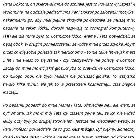
Pana Doktora, on skierował mnie do szpitala, jest to Powiatowy Szpital w
Wołominie, na oddziale pediatrii inna Pani Doktor po założeniu motylka i
nakarmieniu go, aby miał piękne skrzydła powiedziała, że muszę mieć
badanie na takim łóżku, dorośli nazywają to tomograf komputerowy
(
TK
) ale dla mnie było to kosmiczne łóżko. Mama i Tata powiedzieli
, że
będą obok, w drugim pomieszczeniu, że widzą mnie przez szybkę. Abym
przez chwilę sobie poleżała tak nieruchomo - to nie takie łatwe jak masz
5 lat i nie wiesz co się stanie - czy rzeczywiście nie polecę w kosmos.
Zaczął do mnie mówić jakiś głos...chyba to prawdziwe kosmiczne łóżko,
bo nikogo obok nie było. Miałam nie poruszać główką. To wszystko
trwało kilka minut, ale jak to w przestrzeni kosmicznej... czas biegnie
inaczej...
Po badaniu podeszli do mnie Mama i Tata, uśmiechali się... ale wiem, że
byli smutni. Jak mówi mój Tata łzy czasem płyną tak, że ich nie widać,
jakby oczy były po drugiej stronie łez... Jeszcze nie wiedziałam wtedy, że
Pani Profesor powiedziała, że to guz.
Guz mózgu
. Był piękny, słoneczny
dzień -
9 lipca 2018 r
. Później na główce za lewym uszkiem od kilkunastu