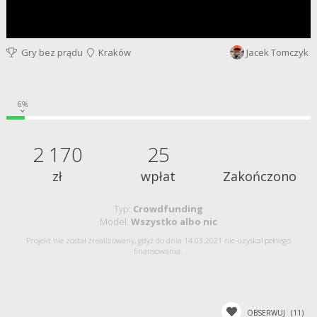
Gry bez prądu
Kraków
Jacek Tomczyk
6%
2 170
25
zł
wpłat
Zakończono
Typ:
Crowdfunding
Model:
Wszystko albo nic
Projekt nie został zrealizowany, gdyż do dnia 14.03.2021 nie uzyskał pełnego
finansowania.
OBSERWUJ
(11)