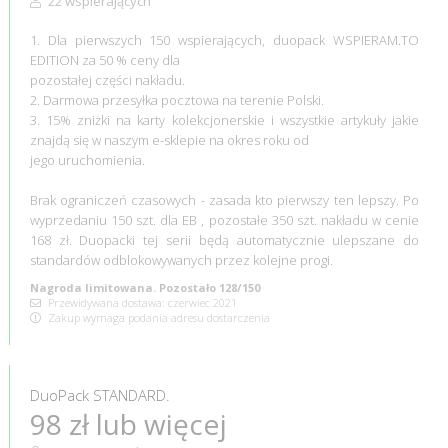
22 wspierających
1. Dla pierwszych 150 wspierających, duopack WSPIERAM.TO
EDITION za 50 % ceny dla
pozostałej części nakładu.
2. Darmowa przesyłka pocztowa na terenie Polski.
3. 15% zniżki na karty kolekcjonerskie i wszystkie artykuły jakie
znajdą się w naszym e-sklepie na okres roku od
jego uruchomienia.
Brak ograniczeń czasowych - zasada kto pierwszy ten lepszy. Po
wyprzedaniu 150 szt. dla EB , pozostałe 350 szt. nakładu w cenie
168 zł. Duopacki tej serii będą automatycznie ulepszane do
standardów odblokowywanych przez kolejne progi.
Nagroda limitowana. Pozostało 128/150
Przewidywana dostawa: czerwiec 2021
Zakup wymaga podania adresu dostarczenia
DuoPack STANDARD.
98 zł lub więcej