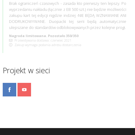
Brak ograniczeń czasowych - zasada kto pierwszy ten lepszy. Po
wyprzedaniu nakładu (łącznie z EB 500 szt.) nie będzie możliwości
zakupu kart tej edycji nigdzie indziej -NIE BĘDĄ WZNAWIANE ANI
DODRUKOWYWANE. Duopacki tej serii będą automatycznie
ulepszane do standardów odblokowywanych przez kolejne progi.
Nagroda limitowana. Pozostało 350/350
Przewidywana dostawa: czerwiec 2021
Zakup wymaga podania adresu dostarczenia
Projekt w sieci