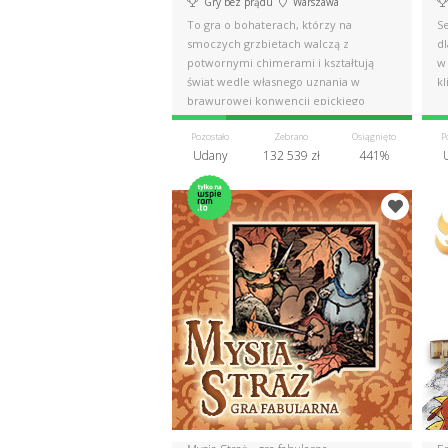
Gry bez prądu
Warszawa
To gra o bohaterach, którzy na
S
smoczych grzbietach walczą z
dl
potwornymi chimerami i kształtują
w 
świat wedle własnego uznania w
kl
brawurowej konwencji epickiego
fantasy.
Pozostało
Zebrano
Osiągnięto
P
Udany
132 539 zł
441%