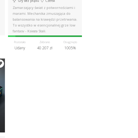
Gry bez prądu
Czersk
Zamarzający świat z potwornościami i
marami. Mechanika zmuszająca do
balansowania na krawędzi przetrwania.
To wszystko w esencjonalnej grze low
fantasy - Księga Stali.
Pozostało
Zebrano
Osiągnięto
Udany
40 207 zł
1005%