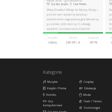
Mysia Straż - gra fabularna
E
Gry bez prądu
Cała Polska
Witaj Śmiałku! Wstąp do Mysiej Straży i
B
pomóż nam wydać tę świetną i
po
wielokrotnie nagradzaną grę fabularną
p
po polsku. Jeśli starczy Ci odwagi,
K
wpadnij i poznają naszą historię!
(3
Pozostało
Zebrano
Osiągnięto
P
Udany
240 991 zł
401%
Kategorie
Muzyka
Cosplay
Książki / Pisma
Edukacja
Komiks
Moda
Gry
Teatr / Taniec
komputerowe
Technologie
Gry bez prądu