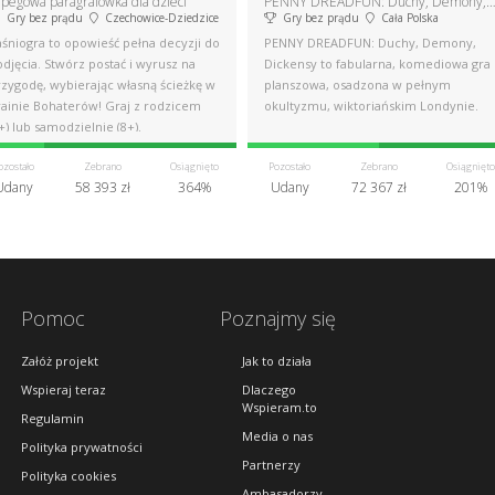
rpegowa paragrafówka dla dzieci
PENNY DREADFUN: Duchy, Demony, Dic
Gry bez prądu
Czechowice-Dziedzice
Gry bez prądu
Cała Polska
aśniogra to opowieść pełna decyzji do
PENNY DREADFUN: Duchy, Demony,
djęcia. Stwórz postać i wyrusz na
Dickensy to fabularna, komediowa gra
rzygodę, wybierając własną ścieżkę w
planszowa, osadzona w pełnym
rainie Bohaterów! Graj z rodzicem
okultyzmu, wiktoriańskim Londynie.
+) lub samodzielnie (8+).
ozostało
Zebrano
Osiągnięto
Pozostało
Zebrano
Osiągnięto
Udany
58 393 zł
364%
Udany
72 367 zł
201%
Pomoc
Poznajmy się
Załóż projekt
Jak to działa
Wspieraj teraz
Dlaczego
Wspieram.to
Regulamin
Media o nas
Polityka prywatności
Partnerzy
Polityka cookies
Ambasadorzy