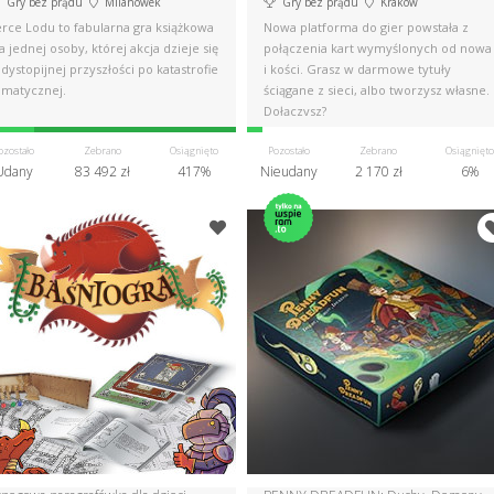
Gry bez prądu
Milanówek
Gry bez prądu
Kraków
erce Lodu to fabularna gra książkowa
Nowa platforma do gier powstała z
a jednej osoby, której akcja dzieje się
połączenia kart wymyślonych od nowa
dystopijnej przyszłości po katastrofie
i kości. Grasz w darmowe tytuły
imatycznej.
ściągane z sieci, albo tworzysz własne.
Dołączysz?
ozostało
Zebrano
Osiągnięto
Pozostało
Zebrano
Osiągnięto
Udany
83 492 zł
417%
Nieudany
2 170 zł
6%