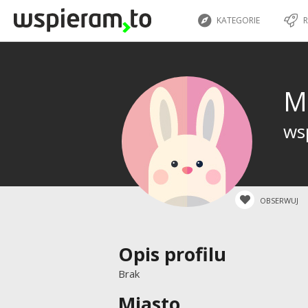
KATEGORIE
R
M
ws
OBSERWUJ
Opis profilu
Brak
Miasto