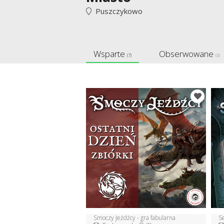
Puszczykowo
Wsparte
Obserwowane
(7)
(4)
Smoczy Jeźdźcy - gra fabularna
S