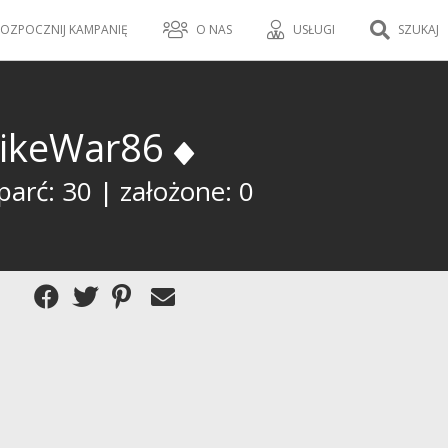
OZPOCZNIJ KAMPANIĘ
O NAS
USŁUGI
SZUKAJ
ikeWar86
parć: 30 | założone: 0