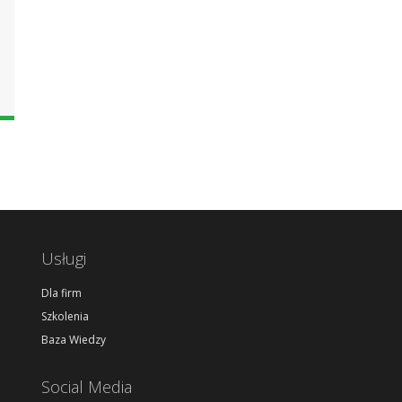
kensy
Usługi
Dla firm
Szkolenia
Baza Wiedzy
Social Media