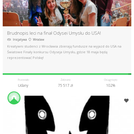
Brudnopis leci na finał Odysei Umysłu do USA!
Inicjatywa
Wrocław
Kreatywni studenci z Wrocławia zbierają fundusze na wyjazd do USA na
Światowe Finały konkursu Odyseja Umysłu, gdzie 18 maja będą
reprezentować Polskę!
Pozostało
Zebrano
Osiągnięto
Udany
75 517 zł
102%