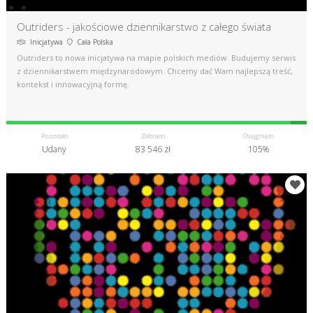
Outriders - jakościowe dziennikarstwo z całego świata
Inicjatywa
Cała Polska
Outriders to nowa inicjatywa na mapie polskich mediów. Budujemy serwis
z dziennikarstwem międzynarodowym. Chcemy dać Wam najlepszą treść,
kontekst i innowacyjną formę.
Pozostało
Zebrano
Osiągnięto
Udany
83 546 zł
105%