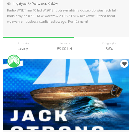
Inicjatywa
Warszawa, Kraków
Radio WNET ma 10 lat! W 2018 r. otrzymaliśmy dostęp do własnych fal -
nadajemy na 87.8 FM w Warszawie i 95.2 FM w Krakowie. Przed nami
wyzwanie - budowa studia radiowego. Pomóż nam!
Pozostało
Zebrano
Osiągnięto
Udany
89 001 zł
56%