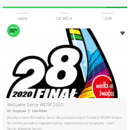
Pozostało
Zebrano
Osiągnięto
Udany
120 395 zł
120%
Wirtualne Serce WOŚP 2020
Inicjatywa
Cała Polska
Zbuduj z nami Wirtualne Serce dla podopiecznych Fundacji WOŚP! Dołącz
do szóstej już edycji najpiękniejszej, najbarwniejszej inicjatywy - okaż
Serce, Wspieraj Serce!