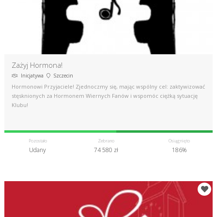
Zażyj Hormona!
Inicjatywa
Szczecin
Hormonowi Przyjaciele! Zjednoczmy się, mając wspólny cel: zaktywizować
stęsknionych za Hormonem Wiernych Fanów i wspomóc ciężką sytuację
Klubu!
Pozostało
Zebrano
Osiągnięto
Udany
74 580 zł
186%