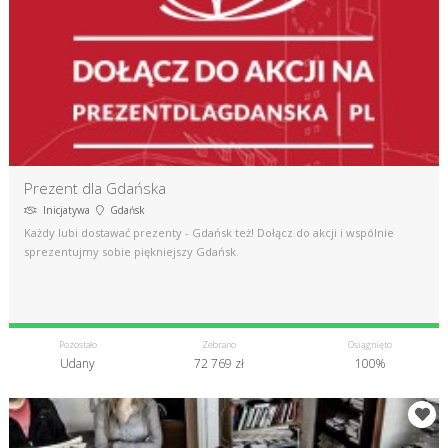
Prezent dla Gdańska
Inicjatywa
Gdańsk
Każdy lubi dostawać prezenty - Gdańsk też! Dołącz do akcji i wspólnie
sprezentujmy sobie piękniejszy Gdańsk.
Pozostało
Zebrano
Osiągnięto
Udany
72 769 zł
100%