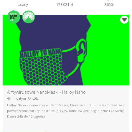
Udany
173 081 zł
865%
Antywirusowe NanoMaski - Halloy Nano
Inicjatywa
Łódź
Halloy Nano - innowacyjna, NanoMaska, która zwalcza i unieszkodliwia swą
powierzchnią wirusy, bakterie, grzyby, lotne związki organiczne i zapachy!
Działa 24h do 15 tygodni