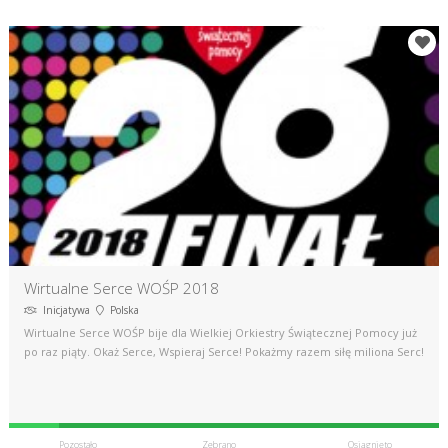
Wirtualne Serce WOŚP 2018
Inicjatywa
Polska
Wirtualne Serce WOŚP bije dla Wielkiej Orkiestry Świątecznej Pomocy już
po raz piąty. Okaż Serce, Wspieraj Serce! Pokażmy razem siłę miliona Serc!
Pozostało
Zebrano
Osiągnięto