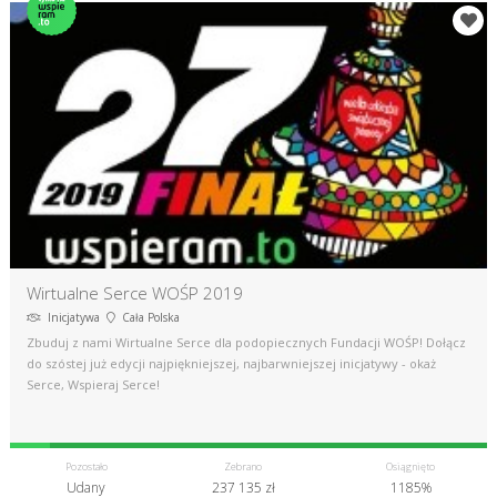
Wirtualne Serce WOŚP 2019
Inicjatywa
Cała Polska
Zbuduj z nami Wirtualne Serce dla podopiecznych Fundacji WOŚP! Dołącz
do szóstej już edycji najpiękniejszej, najbarwniejszej inicjatywy - okaż
Serce, Wspieraj Serce!
Pozostało
Zebrano
Osiągnięto
Udany
237 135 zł
1185%