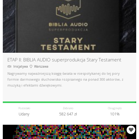
ETAP II: BIBLIA AUDIO superprodukcja Stary Testament
Inicjatywa
Warszawa
Nagrywamy najważniejszą księgę świata w niespotykanej do tej pory
formie darmowego słuchowiska rozpisanego na ponad 300 aktorów, z
muzyką i efektami dźwiękowymi.
Pozostało
Zebrano
Osiągnięto
Udany
582 647 zł
101%