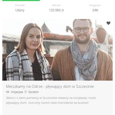
Pozostało
Zebrano
Osiągnięto
Udany
120 986 zł
34%
Mieszkamy na Odrze - pływający dom w Szczecinie
Inicjatywa
Szczecin
Stwórz z nami pierwszy w Szczecinie otwarty na inicjatywy i ludzi
pływający dom. Szerzmy razem ideę mieszkania na wodzie!