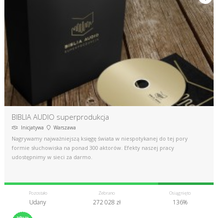
BIBLIA AUDIO superprodukcja
Inicjatywa
Warszawa
Nagrywamy najważniejszą księgę świata w niespotykanej do tej pory
formie słuchowiska na ponad 300 aktorów. Efekty naszej pracy
udostępnimy w sieci za darmo.
Pozostało
Zebrano
Osiągnięto
Udany
272 028 zł
136%