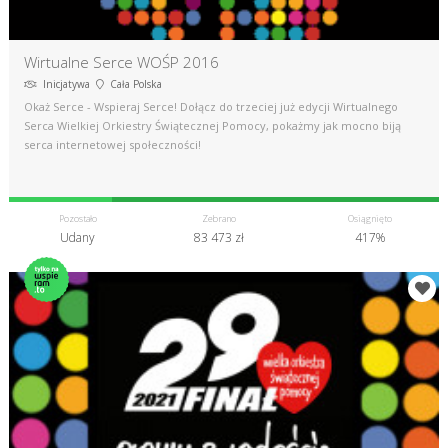
Wirtualne Serce WOŚP 2016
Inicjatywa
Cała Polska
Okaż Serce - Wspieraj Serce! Dołącz do trzeciej już edycji Wirtualnego
Serca Wielkiej Orkiestry Świątecznej Pomocy, pokażmy jak mocno biją
serca internetowej społeczności!
Pozostało
Zebrano
Osiągnięto
Udany
83 473 zł
417%