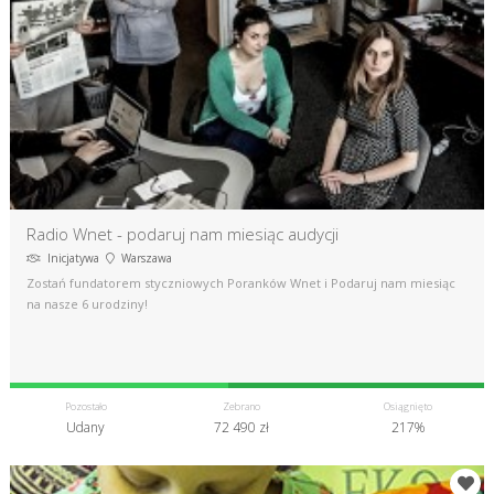
Radio Wnet - podaruj nam miesiąc audycji
Inicjatywa
Warszawa
Zostań fundatorem styczniowych Poranków Wnet i Podaruj nam miesiąc
na nasze 6 urodziny!
Pozostało
Zebrano
Osiągnięto
Udany
72 490 zł
217%