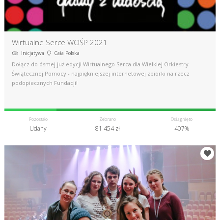
Wirtualne Serce WOŚP 2021
Inicjatywa
Cała Polska
Dołącz do ósmej już edycji Wirtualnego Serca dla Wielkiej Orkiestry
Świątecznej Pomocy - najpiękniejszej internetowej zbiórki na rzecz
podopiecznych Fundacji!
Pozostało
Zebrano
Osiągnięto
Udany
81 454 zł
407%