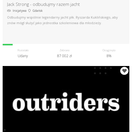
Jack Strong - odbudujmy razem jacht
Inicjatywa
Gdańsk
Odbudujmy wspólnie legendarny jacht płk. Ryszarda Kuklińskiego, aby
znów mógł służyć jako jednostka szkoleniowa dla młodzieży.
Pozostało
Zebrano
Osiągnięto
Udany
87 002 zł
8%