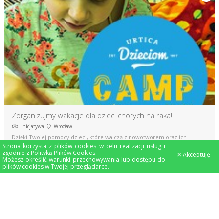
Zorganizujmy wakacje dla dzieci chorych na raka!
Inicjatywa
Wrocław
Dzięki Twojej pomocy dzieci, które walczą z nowotworem oraz ich
Strona korzysta z plików cookies w celu realizacji usług i
rodzice pojadą na obóz rehabilitacyjny Urtica Dzieciom Camp!
zgodnie z
Polityką Plików Cookies
.
Akceptuję
Możesz określić warunki przechowywania lub dostępu do
plików cookies w Twojej przeglądarce.
Pozostało
Zebrano
Osiągnięto
Udany
70 530 zł
100%