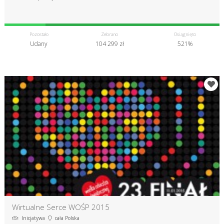
Pozostało
Zebrano
Osiągnięto
Udany
104 299 zł
521%
Wirtualne Serce WOŚP 2015
Inicjatywa
cała Polska