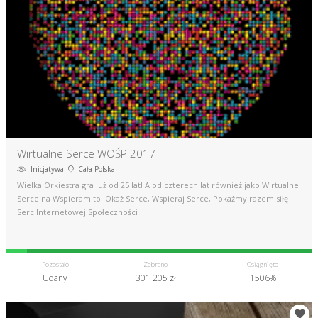
Wirtualne Serce WOŚP 2017
Inicjatywa
Cała Polska
Wielka Orkiestra gra już od 25 lat! A od czterech lat również jako Wirtualne
Serce na Wspieram.to. Okaż Serce, Wspieraj Serce, Pokażmy razem siłę
Serc Internetowej Społeczności
Pozostało
Zebrano
Osiągnięto
Udany
301 205 zł
1506%