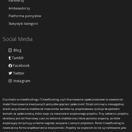
Partnerzy
Ambasadorzy
Platforma pomysłów
Statystyki kategorii
Social Media
Blog
Tumblr
Facebook
Twitter
Instagram
O co chodzi w crowdfundingu ?
Crowdfunding, czyli finansowanie społecznościowe to nowatorski
model finansowania kreatywnych pomysłów poprzez społeczność. Dzięki ominięciu niewygodnej
ścieżki pozyskiwania środków od inwestorów, banków itp. projektodawca zyskuje bezpośredni
kontakt ze społecznością, która staje się mecenatem wspieranego projektu. Przy założeniu projektu
określany jest cel finansowy, czas na zebranie środków oraz różne poziomy wsparcia, za które
wspierający otrzymują unikalne nagrody związane z samym projektem. Polski Crowdfunding to
nowoczesna forma współtworzenia kreatywności. Projekty na wspieram.to nie są traktowane jako