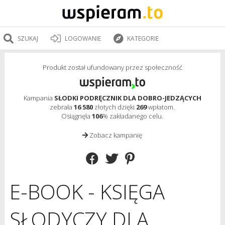
SZUKAJ
LOGOWANIE
KATEGORIE
Produkt został ufundowany przez społeczność
Kampania
SŁODKI PODRĘCZNIK DLA DOBRO-JEDZĄCYCH
zebrała
16 580
złotych dzięki
269
wpłatom.
Osiągnęła
106
% zakładanego celu.
Zobacz kampanię
E-BOOK - KSIĘGA
SŁODYCZY DLA