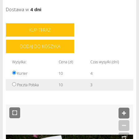
Dostawa w
4 dni
KUP TERAZ
DODAJ DO KOSZYKA
Wysyłka:
Cena (zł)
Czas wysyłki (dni)
Kurier
10
4
Poczta Polska
10
3