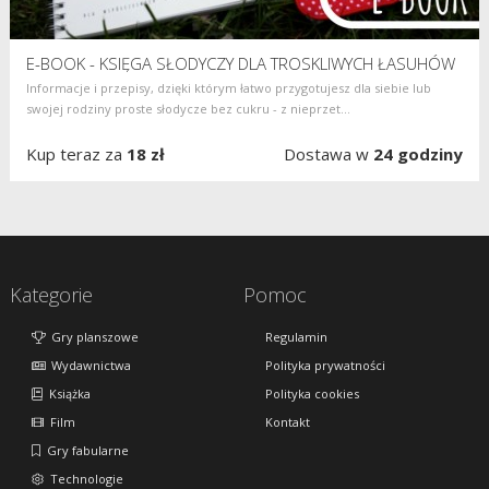
E-BOOK - KSIĘGA SŁODYCZY DLA TROSKLIWYCH ŁASUHÓW
Informacje i przepisy, dzięki którym łatwo przygotujesz dla siebie lub
swojej rodziny proste słodycze bez cukru - z nieprzet...
Kup teraz za
18 zł
Dostawa w
24 godziny
Kategorie
Pomoc
Gry planszowe
Regulamin
Wydawnictwa
Polityka prywatności
Książka
Polityka cookies
Film
Kontakt
Gry fabularne
Technologie