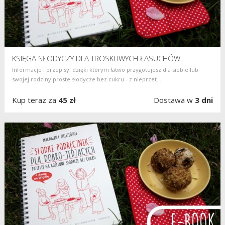
KSIĘGA SŁODYCZY DLA TROSKLIWYCH ŁASUCHÓW
Informacje i przepisy, dzięki którym łatwo przygotujesz dla siebie lub
swojej rodziny proste słodycze bez cukru - z nieprzet...
Kup teraz za
45 zł
Dostawa w
3 dni