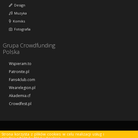
Design
Muzyka
Komiks
Fotografia
Grupa Crowdfunding
Polska
Wspieram.to
Patronite.pl
Fans4club.com
Wearelegion.pl
Akademia.cf
Crowdfest.pl
© Copyright 2013 - 2026 Crowdmade.pl. All rights reserved. Created and
Strona korzysta z plików cookies w celu realizacji usług i
designed by
powered by