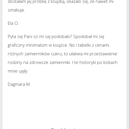
dostałam jej próbkę z ksiązką, okazało się, że nawet mi
smakuje.
Ela O.
Pyta się Pani co mi się podobało? Spodobał mi się
graficzny minimalizm w książce. No i tabelki z cenami
różnych zamienników cukru, to ułatwia mi przestawienie
rodziny na zdrowsze zamienniki. I te historyki po bokach
mnie ujęły.
Dagmara M.