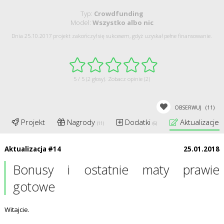
Typ:
Crowdfunding
Model:
Wszystko albo nic
Dnia 25.10.2017 projekt zakończył się sukcesem, gdyż uzyskał pełne finansowanie.
5 / 5 (2 głosy).
Zobacz opinie (2)
OBSERWUJ
(11)
Projekt
Nagrody
Dodatki
Aktualizacje
(11)
(6)
(
Aktualizacja #14
25.01.2018
Bonusy i ostatnie maty prawie
gotowe
Witajcie.