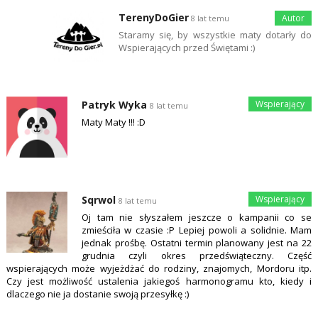
TerenyDoGier
8 lat temu
Staramy się, by wszystkie maty dotarły do
Wspierających przed Świętami :)
Patryk Wyka
8 lat temu
Maty Maty !!! :D
Sqrwol
8 lat temu
Oj tam nie słyszałem jeszcze o kampanii co se
zmieściła w czasie :P Lepiej powoli a solidnie. Mam
jednak prośbę. Ostatni termin planowany jest na 22
grudnia czyli okres przedświąteczny. Część
wspierających może wyjeżdżać do rodziny, znajomych, Mordoru itp.
Czy jest możliwość ustalenia jakiegoś harmonogramu kto, kiedy i
dlaczego nie ja dostanie swoją przesyłkę :)