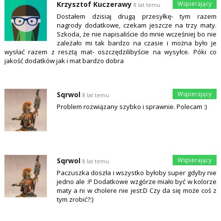
Krzysztof Kuczerawy
8 lat temu
Dostałem dzisiaj drugą przesyłkę- tym razem
nagrody dodatkowe, czekam jeszcze na trzy maty.
Szkoda, że nie napisaliście do mnie wcześniej bo nie
zależało mi tak bardzo na czasie i można było je
wysłać razem z resztą mat- oszczędzilibyście na wysyłce. Póki co
jakość dodatków jak i mat bardzo dobra
Sqrwol
8 lat temu
Problem rozwiązany szybko i sprawnie. Polecam :)
Sqrwol
8 lat temu
Paczuszka doszła i wszystko byłoby super gdyby nie
jedno ale :P Dodatkowe wzgórze miało być w kolorze
maty a ni w cholere nie jest:D Czy da się może coś z
tym zrobić?:)