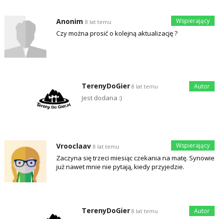
Anonim
8 lat temu
Czy można prosić o kolejną aktualizację ?
TerenyDoGier
8 lat temu
Jest dodana :)
Vrooclaav
8 lat temu
Zaczyna się trzeci miesiąc czekania na matę. Synowie
już nawet mnie nie pytają, kiedy przyjedzie.
TerenyDoGier
8 lat temu