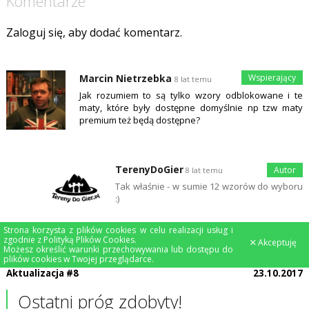
Komentarze
Zaloguj się, aby dodać komentarz.
Marcin Nietrzebka
8 lat temu
Jak rozumiem to są tylko wzory odblokowane i te
maty, które były dostępne domyślnie np tzw maty
premium też będą dostępne?
TerenyDoGier
8 lat temu
Tak właśnie - w sumie 12 wzorów do wyboru
:)
Strona korzysta z plików cookies w celu realizacji usług i
zgodnie z
Polityką Plików Cookies
.
Akceptuję
Możesz określić warunki przechowywania lub dostępu do
plików cookies w Twojej przeglądarce.
Aktualizacja #8
23.10.2017
Ostatni próg zdobyty!