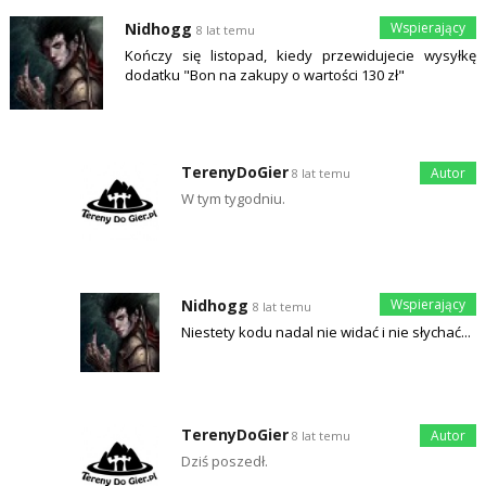
Nidhogg
8 lat temu
Kończy się listopad, kiedy przewidujecie wysyłkę
dodatku "Bon na zakupy o wartości 130 zł"
TerenyDoGier
8 lat temu
W tym tygodniu.
Nidhogg
8 lat temu
Niestety kodu nadal nie widać i nie słychać...
TerenyDoGier
8 lat temu
Dziś poszedł.