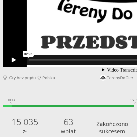
Gry bez prądu
Polska
TerenyDoGier
100%
150
15 035
63
Zakończono
zł
wpłat
sukcesem