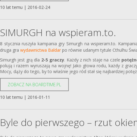
10 lat temu | 2016-02-24
SIMURGH na wspieram.to.
8 stycznia ruszyła kampania gry Simurgh na wspieram.to. Kampani
druga gra
wydawnictwa Baldar
po równie udanym tytule Cthulhu Świa
Simurgh jest grą dla
2-5 graczy
. Każdy z nich staje na czele
potężn
polują i razem wyruszają na wojnę! Jako głowa rodu, każdy z gracz
Mocy, dąży do tego, by to właśnie jego ród stał się najbardziej potę
ZOBACZ NA BOARDTIME.PL
10 lat temu | 2016-01-11
Byle do pierwszego – rzut okie