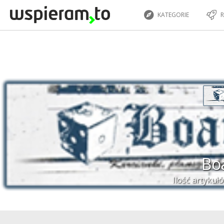
KATEGORIE
R
Bo
Ilość artykuł