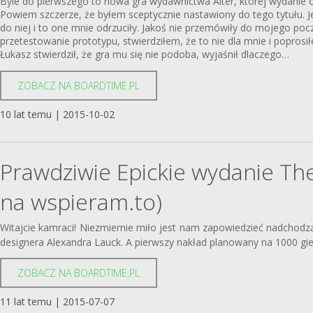
Byle do pierwszego
to nowa gra wydawnictwa Alter, której wydanie 
Powiem szczerze, że byłem sceptycznie nastawiony do tego tytułu. J
do niej i to one mnie odrzuciły. Jakoś nie przemówiły do mojego p
przetestowanie prototypu, stwierdziłem, że to nie dla mnie i poprosił
Łukasz stwierdził, że gra mu się nie podoba, wyjaśnił dlaczego…
ZOBACZ NA BOARDTIME.PL
10 lat temu | 2015-10-02
Prawdziwie Epickie wydanie Th
na wspieram.to)
Witajcie kamraci!
Niezmiernie miło jest nam zapowiedzieć nadchodz
designera Alexandra Lauck.
A pierwszy nakład planowany na 1000 gier 
ZOBACZ NA BOARDTIME.PL
11 lat temu | 2015-07-07