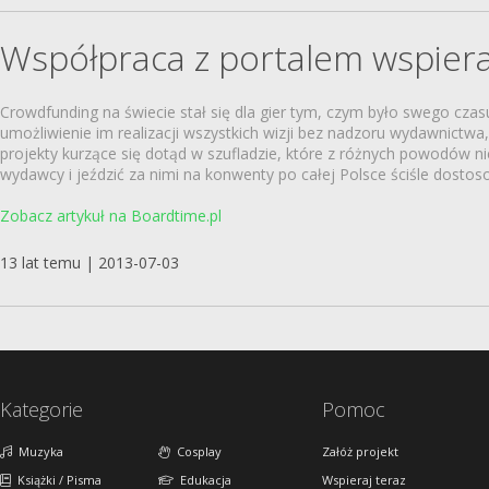
Współpraca z portalem wspier
Crowdfunding na świecie stał się dla gier tym, czym było swego cza
umożliwienie im realizacji wszystkich wizji bez nadzoru wydawnictw
projekty kurzące się dotąd w szufladzie, które z różnych powodów nie 
wydawcy i jeździć za nimi na konwenty po całej Polsce ściśle dosto
Zobacz artykuł na Boardtime.pl
13 lat temu | 2013-07-03
Kategorie
Pomoc
Muzyka
Cosplay
Załóż projekt
Książki / Pisma
Edukacja
Wspieraj teraz