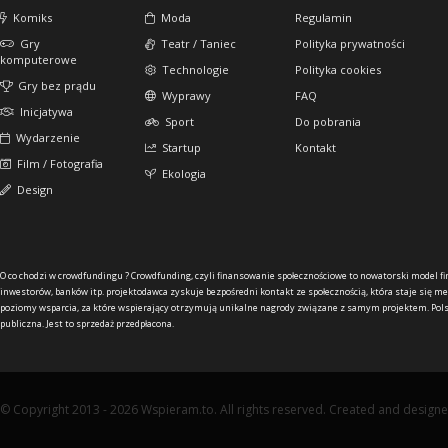
Komiks
Moda
Regulamin
Gry
Teatr / Taniec
Polityka prywatności
komputerowe
Technologie
Polityka cookies
Gry bez prądu
Wyprawy
FAQ
Inicjatywa
Sport
Do pobrania
Wydarzenie
Startup
Kontakt
Film / Fotografia
Ekologia
Design
O co chodzi w crowdfundingu ?
Crowdfunding, czyli finansowanie społecznościowe to nowatorski model f
inwestorów, banków itp. projektodawca zyskuje bezpośredni kontakt ze społecznością, która staje się me
poziomy wsparcia, za które wspierający otrzymują unikalne nagrody związane z samym projektem. Pols
publiczna. Jest to sprzedaż przedpłacona.
© Copyright 2013 - 2026 Wspieram.to. All rights reserved. Created and design