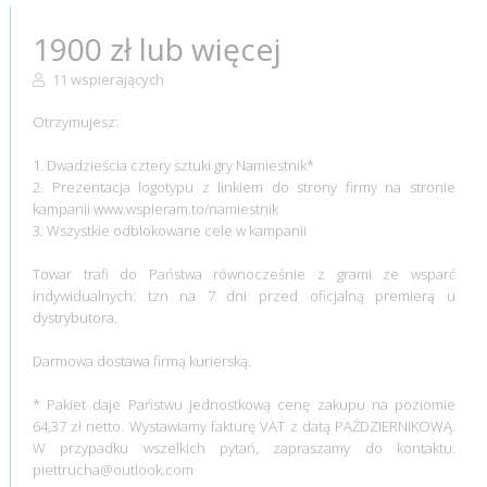
1900 zł lub więcej
11 wspierających
Otrzymujesz:
1. Dwadzieścia cztery sztuki gry Namiestnik*
2. Prezentacja logotypu z linkiem do strony firmy na stronie
kampanii www.wspieram.to/namiestnik
3. Wszystkie odblokowane cele w kampanii
Towar trafi do Państwa równocześnie z grami ze wsparć
indywidualnych: tzn na 7 dni przed oficjalną premierą u
dystrybutora.
Darmowa dostawa firmą kurierską.
* Pakiet daje Państwu jednostkową cenę zakupu na poziomie
64,37 zł netto. Wystawiamy fakturę VAT z datą PAŹDZIERNIKOWĄ.
W przypadku wszelkich pytań, zapraszamy do kontaktu:
piettrucha@outlook.com