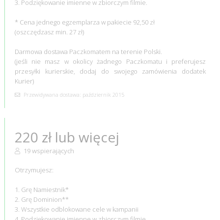
3. Podziękowanie imienne w zbiorczym filmie.
* Cena jednego egzemplarza w pakiecie 92,50 zł
(oszczędzasz min. 27 zł)
Darmowa dostawa Paczkomatem na terenie Polski.
(jeśli nie masz w okolicy żadnego Paczkomatu i preferujesz
przesyłki kurierskie, dodaj do swojego zamówienia dodatek
Kurier)
Przewidywana dostawa: październik 2015
220 zł lub więcej
19 wspierających
Otrzymujesz:
1. Grę Namiestnik*
2. Grę Dominion**
3. Wszystkie odblokowane cele w kampanii
4. Podziękowanie imienne w zbiorczym filmie.