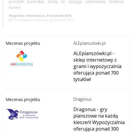
przesyłki kurierskie, dodaj do swojego zamówienia dodatek
Kurier)
Nagroda limitowana. Pozostało 0/30
Przewidywana dostawa: październik 2015
ALEplanszówki.pl
Mecenas projektu
ALEplanszówki.pl -
sklep internetowy z
grami i wypożyczalnia
oferująca ponad 700
tytułów!
Dragonus
Mecenas projektu
Dragonus - gry
planszowe na każdą
kieszeń! Wypożyczalnia
oferująca ponad 300