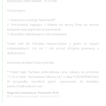
NAGRODA LIMITOWANA - 15 SZTUK
Otrzymujesz:
1. Dwanaście sztuk gry Namiestnik*
2. Prezentacja logotypu z linkiem do strony firmy na stronie
kampanii www.wspieram.to/namiestnik
3. Wszystkie odblokowane cele w kampanii
Towar trafi do Państwa równocześnie z grami ze wsparć
indywidualnych: tzn na 7 dni przed oficjalną premierą u
dystrybutora.
Darmowa dostawa firmą kurierską.
* Pakiet daje Państwu jednostkową cenę zakupu na poziomie
71,14 zł netto. Wystawiamy fakturę VAT z datą PAŹDZIERNIKOWĄ.
W przypadku wszelkich pytań, zapraszamy do kontaktu:
piettrucha@outlook.com
Nagroda limitowana. Pozostało 13/15
Przewidywana dostawa: październik 2015