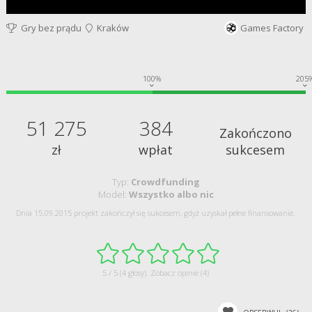
Gry bez prądu
Kraków
Games Factory
100%
205
51 275
384
Zakończono
zł
wpłat
sukcesem
Typ:
Crowdfunding
Model:
Wszystko albo nic
Dnia 15.09.2015 projekt zakończył się sukcesem, gdyż uzyskał pełne finansowanie.
5 / 5 (4 głosy).
Zobacz opinie (4)