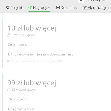
OBSERWUJ
(26)
Projekt
Nagrody
Dodatki
Aktualizacje
(9)
(5)
(33
10 zł lub więcej
1 wspierających
Otrzymujesz:
1. Podziękowanie imienne w zbiorczym filmie.
Przewidywana dostawa: październik 2015
99 zł lub więcej
88 wspierających
Otrzymujesz:
1. Grę Namiestnik*