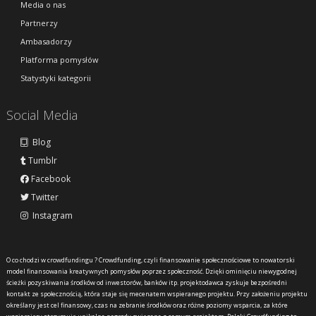
Media o nas
Partnerzy
Ambasadorzy
Platforma pomysłów
Statystyki kategorii
Social Media
Blog
Tumblr
Facebook
Twitter
Instagram
O co chodzi w crowdfundingu ?
Crowdfunding, czyli finansowanie społecznościowe to nowatorski
model finansowania kreatywnych pomysłów poprzez społeczność. Dzięki ominięciu niewygodnej
ścieżki pozyskiwania środków od inwestorów, banków itp. projektodawca zyskuje bezpośredni
kontakt ze społecznością, która staje się mecenatem wspieranego projektu. Przy założeniu projektu
określany jest cel finansowy, czas na zebranie środków oraz różne poziomy wsparcia, za które