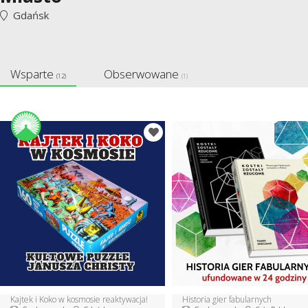
Gdańsk
Wsparte
Obserwowane
(12)
(1)
Kajtek i Koko w kosmosie reaktywacja!
Historia gier fabularnych