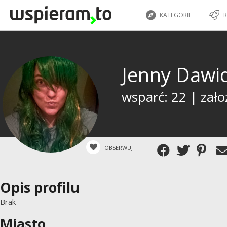
KATEGORIE
R
Jenny Dawi
wsparć: 22 | zało
OBSERWUJ
Opis profilu
Brak
Miasto