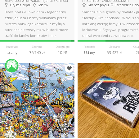
Bitwa pod Grunwaldem Janusz Christa
IT Startup - Office Lockdown
Gry bez prądu
Gdańsk
Gry bez prądu
Tarnowskie Góry
Bitwa pod Grunwaldem - legendarny
Samodzielnie grywalny dodatek gr
szkic Janusza Christy wykonany przez
Startup - Gra Karciana". Wciel się 
Mistrza polskiego komiksu z myślą o
karcianą wersję firmy IT w czasac
puzzlach pierwszy raz w historii może
lockdownu. Zagrywaj programistó
trafić do fanów komiksów i gier
unikaj wypalenia zawodowego.
Pozostało
Zebrano
Osiągnięto
Pozostało
Zebrano
Osią
Udany
36 740 zł
104%
Udany
53 427 zł
2