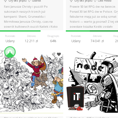
Gry bez prądu
Gdańsk
Gry bez prądu
Cała Polska
Fani Janusza Christy i puzzli! Po
Prawie 50 lat RPG-ów na świecie.
sukcesach naszych trzech już
Ponad 30 lat RPG-ów w Polsce. Gr
kampanii: Shant, Grunwaldu i
fabularne mają już za sobą szmat
Mirmiłowa Janusza Christy, czas na
historii — warto ją poznać! Z tej ok
powrót kultowych puzzli Kajtek i Koko
powstaje książka Kostki zostały
w kosmosie
rzucone.
Pozostało
Zebrano
Osiągnięto
Pozostało
Zebrano
Osią
Udany
12 211 zł
64%
Udany
74 041 zł
2