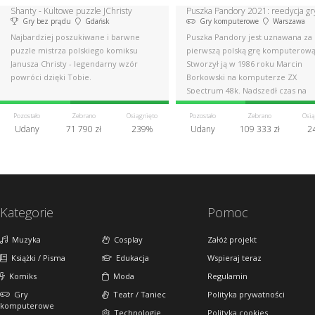
Shanty - Kultowe puzzle JChristy
Puszka Pandory 2021: reedycja gr
Gry bez prądu
Gdańsk
Gry komputerowe
Warszawa
Najbardziej poszukiwane i barwne
Puszka Pandory jest uznawana za
puzzle mistrza polskiego komiksu
pierwszą polską grę komputerową
Janusza Christy - legendarny wzór
Stworzył ją w 1986 roku Marcin
powróci dzięki Tobie.
Borkowski na komputerze ZX
Spectrum 48k. Nadszedł czas na
wyjątkową reedycję!
Pozostało
Zebrano
Osiągnięto
Pozostało
Zebrano
Osią
Udany
71 790 zł
239%
Udany
109 333 zł
2
Kategorie
Pomoc
Muzyka
Cosplay
Załóż projekt
Książki / Pisma
Edukacja
Wspieraj teraz
Komiks
Moda
Regulamin
Gry
Teatr / Taniec
Polityka prywatności
komputerowe
Technologie
Polityka cookies