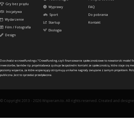
Gry bez prądu
Wyprawy
FAQ
Inicjatywa
Sport
Do pobrania
Wydarzenie
Startup
Kontakt
Film / Fotografia
Ekologia
Design
O co chodzi w crowdfundingu ?
Crowdfunding, czyli finansowanie społecznościowe to nowatorski model f
inwestorów, banków itp. projektodawca zyskuje bezpośredni kontakt ze społecznością, która staje się me
poziomy wsparcia, za które wspierający otrzymują unikalne nagrody związane z samym projektem. Pols
publiczna. Jest to sprzedaż przedpłacona.
© Copyright 2013 - 2026 Wspieram.to. All rights reserved. Created and design