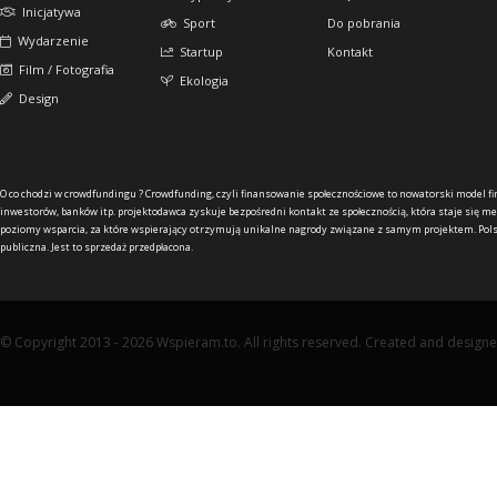
Inicjatywa
Sport
Do pobrania
Wydarzenie
Startup
Kontakt
Film / Fotografia
Ekologia
Design
O co chodzi w crowdfundingu ?
Crowdfunding, czyli finansowanie społecznościowe to nowatorski model f
inwestorów, banków itp. projektodawca zyskuje bezpośredni kontakt ze społecznością, która staje się me
poziomy wsparcia, za które wspierający otrzymują unikalne nagrody związane z samym projektem. Pols
publiczna. Jest to sprzedaż przedpłacona.
© Copyright 2013 - 2026 Wspieram.to. All rights reserved. Created and design