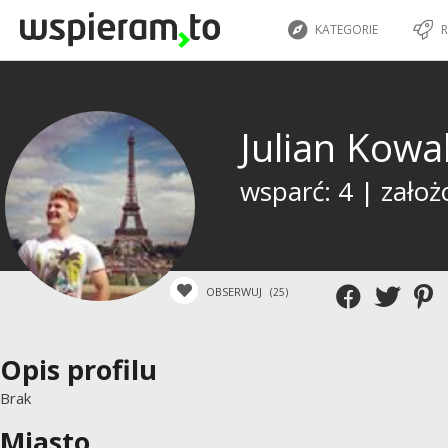
KATEGORIE
R
Julian Kowa
wsparć: 4 | założ
OBSERWUJ
(25)
Opis profilu
Brak
Miasto