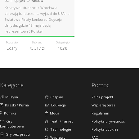
Inicjatywa
Wrocław
Kreatywni studenci z Wrocławia
zbierają fundusze na wyjazd do USA na
Światowe Finały konkursu Odyseja
Umysłu, gdzie 18 maja będą
reprezentować Polskę!
Pozostało
Zebrano
Osiągnięto
Udany
75 517 zł
102%
Kategorie
Pomoc
Muzyka
Cosplay
Załóż projekt
Książki / Pisma
Edukacja
Wspieraj teraz
Komiks
Moda
Regulamin
Gry
Teatr / Taniec
Polityka prywatności
komputerowe
Technologie
Polityka cookies
Gry bez prądu
Wyprawy
FAQ