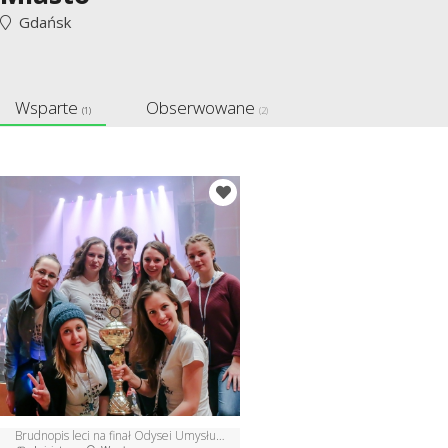
Gdańsk
Wsparte
Obserwowane
(1)
(2)
Brudnopis leci na finał Odysei Umysłu do USA!