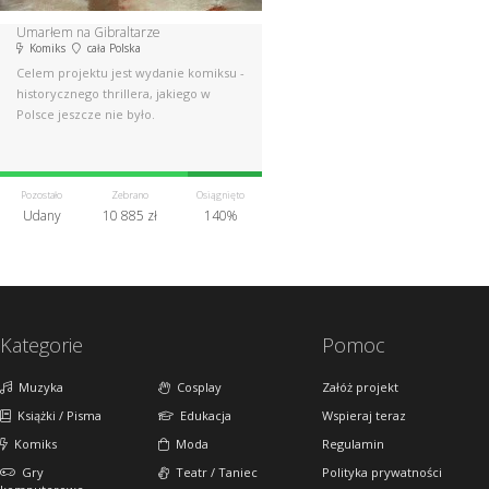
Umarłem na Gibraltarze
Komiks
cała Polska
Celem projektu jest wydanie komiksu -
historycznego thrillera, jakiego w
Polsce jeszcze nie było.
Pozostało
Zebrano
Osiągnięto
Udany
10 885 zł
140%
Kategorie
Pomoc
Muzyka
Cosplay
Załóż projekt
Książki / Pisma
Edukacja
Wspieraj teraz
Komiks
Moda
Regulamin
Gry
Teatr / Taniec
Polityka prywatności