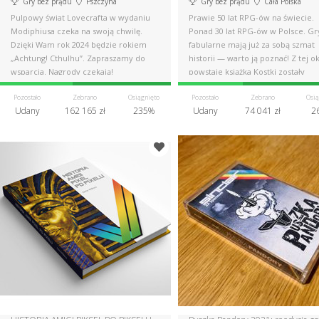
Gry bez prądu
Pszczyna
Gry bez prądu
Cała Polska
Pulpowy świat Lovecrafta w wydaniu
Prawie 50 lat RPG-ów na świecie.
Modiphiusa czeka na swoją chwilę.
Ponad 30 lat RPG-ów w Polsce. Gr
Dzięki Wam rok 2024 będzie rokiem
fabularne mają już za sobą szmat
„Achtung! Cthulhu”. Zapraszamy do
historii — warto ją poznać! Z tej ok
wsparcia. Nagrody czekają!
powstaje książka Kostki zostały
rzucone.
Pozostało
Zebrano
Osiągnięto
Pozostało
Zebrano
Osią
Udany
162 165 zł
235%
Udany
74 041 zł
2