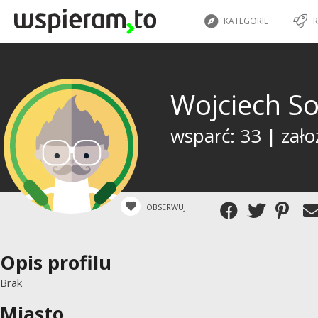
KATEGORIE
R
Wojciech S
wsparć: 33 | zało
OBSERWUJ
Opis profilu
Brak
Miasto