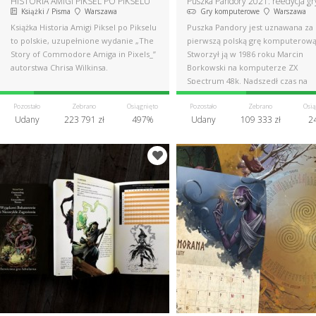
HISTORIA AMIGI PIKSEL PO PIKSELU
Puszka Pandory 2021: reedycja gr
Książki / Pisma
Warszawa
Gry komputerowe
Warszawa
Książka Historia Amigi Piksel po Pikselu
Puszka Pandory jest uznawana za
to polskie, uzupełnione wydanie „The
pierwszą polską grę komputerową
Story of Commodore Amiga in Pixels_”
Stworzył ją w 1986 roku Marcin
autorstwa Chrisa Wilkinsa.
Borkowski na komputerze ZX
Spectrum 48k. Nadszedł czas na
wyjątkową reedycję!
Pozostało
Zebrano
Osiągnięto
Pozostało
Zebrano
Osią
Udany
223 791 zł
497%
Udany
109 333 zł
2