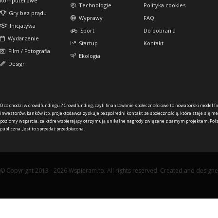
komputerowe
Technologie
Polityka cookies
Gry bez prądu
Wyprawy
FAQ
Inicjatywa
Sport
Do pobrania
Wydarzenie
Startup
Kontakt
Film / Fotografia
Ekologia
Design
O co chodzi w crowdfundingu ?
Crowdfunding, czyli finansowanie społecznościowe to nowatorski model f
inwestorów, banków itp. projektodawca zyskuje bezpośredni kontakt ze społecznością, która staje się me
poziomy wsparcia, za które wspierający otrzymują unikalne nagrody związane z samym projektem. Pols
publiczna. Jest to sprzedaż przedpłacona.
© Copyright 2013 - 2026 Wspieram.to. All rights reserved. Created and design