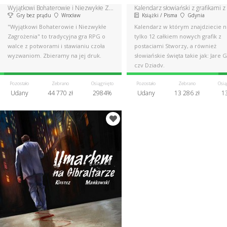
Wyjątkowi Bohaterowie i Niezwykłe Zagrożenia - gra RPG
Gry bez prądu
Wrocław
Książki / Pisma
Gdynia
"Wyjątkowi Bohaterowie i Niezwykłe
Kalendarz w którym znajdziecie n
Zagrożenia" to tradycyjna gra RPG o
tylko 12 całkiem nowych grafik z
walce z potworami i stawianiu czoła
postaciami Stworzy, a również
wyzwaniom. Zbieramy na jej druk.
słowiańskie święta takie jak: Jare 
czy Dziady.
Pozostało
Zebrano
Osiągnięto
Pozostało
Zebrano
Osią
Udany
44 770 zł
2984%
Udany
13 286 zł
1