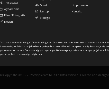
Inicjatywa
Sport
Do pobrania
Wydarzenie
Startup
Kontakt
Film / Fotografia
Ekologia
Design
O co chodzi w crowdfundingu ?
Crowdfunding, czyli finansowanie społecznościowe to nowatorski model f
inwestorów, banków itp. projektodawca zyskuje bezpośredni kontakt ze społecznością, która staje się me
poziomy wsparcia, za które wspierający otrzymują unikalne nagrody związane z samym projektem. Pols
publiczna. Jest to sprzedaż przedpłacona.
© Copyright 2013 - 2026 Wspieram.to. All rights reserved. Created and design