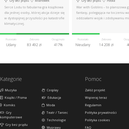
Gry bez prądu
Milanówek
Gry bez prądu
Polska
Serce Lodu to fabularna gra książkowa
War with Goblins – to planszowa g
dla jednej osoby, której akcja dzieje się
fantasy, polegająca na toczeniu w
w dystopijnej przyszłości po katastrofie
oddziałami wojsk i zdobywaniu mi
klimatycznej.
Pozostało
Zebrano
Osiągnięto
Pozostało
Zebrano
Osią
Udany
83 492 zł
417%
Nieudany
14 208 zł
4
Kategorie
Pomoc
Muzyka
Cosplay
Załóż projekt
Książki / Pisma
Edukacja
Wspieraj teraz
Komiks
Moda
Regulamin
Gry
Teatr / Taniec
Polityka prywatności
komputerowe
Technologie
Polityka cookies
Gry bez prądu
Wyprawy
FAQ