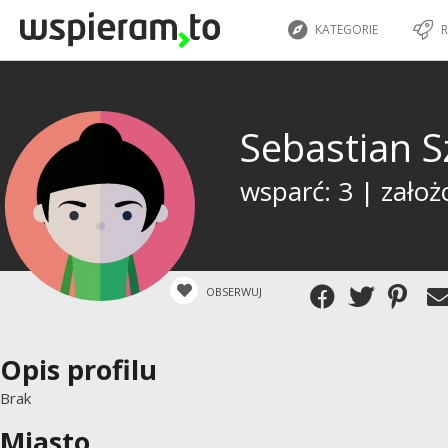
KATEGORIE
R
Sebastian S
wsparć: 3 | założ
OBSERWUJ
Opis profilu
Brak
Miasto