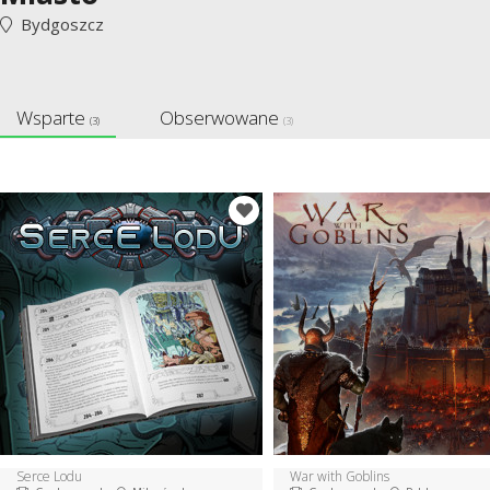
Bydgoszcz
Wsparte
Obserwowane
(3)
(3)
Serce Lodu
War with Goblins