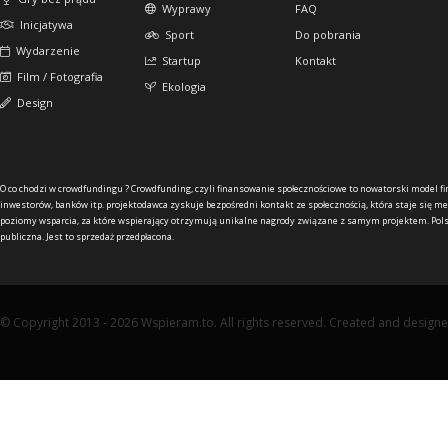
Wyprawy
FAQ
Inicjatywa
Sport
Do pobrania
Wydarzenie
Startup
Kontakt
Film / Fotografia
Ekologia
Design
O co chodzi w crowdfundingu ?
Crowdfunding, czyli finansowanie społecznościowe to nowatorski model f
inwestorów, banków itp. projektodawca zyskuje bezpośredni kontakt ze społecznością, która staje się me
poziomy wsparcia, za które wspierający otrzymują unikalne nagrody związane z samym projektem. Pols
publiczna. Jest to sprzedaż przedpłacona.
© Copyright 2013 - 2026 Wspieram.to. All rights reserved. Created and design