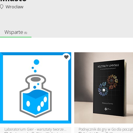
Wrocław
Wsparte
(8)
Laboratorium Gier - warsztaty tworzenia gier bez prądu