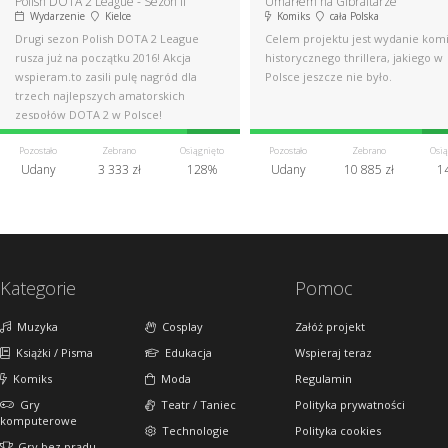
Polish DOTA 2 League - Sezon II
Umarłem na Gibraltarze
Wydarzenie
Kielce
Komiks
cała Polska
Drugi sezon Polish DOTA 2 League
Celem projektu jest wydanie komi
rusza już na początku 2016! Akcja
historycznego thrillera, jakiego w
wspieram.to zasili pulę nagród dla
Polsce jeszcze nie było.
trzech najlepszych amatorskich
zespołów DOTA 2 w Polsce!
Pozostało
Zebrano
Osiągnięto
Pozostało
Zebrano
Osią
Udany
3 333 zł
128%
Udany
10 885 zł
1
Kategorie
Pomoc
Muzyka
Cosplay
Załóż projekt
Książki / Pisma
Edukacja
Wspieraj teraz
Komiks
Moda
Regulamin
Gry
Teatr / Taniec
Polityka prywatności
komputerowe
Technologie
Polityka cookies
Gry bez prądu