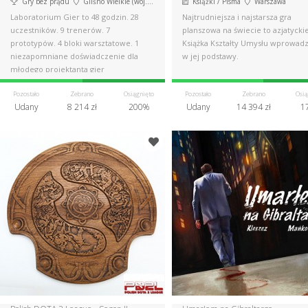
Gry bez prądu
Gliśno Wielkie (woj. pomorskie)
Książki / Pisma
Warszawa
Laboratorium Gier to 48 godzin. 28
Najtrudniejsza i najstarsza gra
uczestników. 9 trenerów. 7
planszowa na świecie to azjatycki
prototypów. 4 bloki warsztatowe. 1
Książka Kształty Umysłu wprowadz
niezapomniane doświadczenie dla
w jej podstawy.
młodego projektanta gier
planszowych.
Pozostało
Zebrano
Osiągnięto
Pozostało
Zebrano
Osią
Udany
8 214 zł
200%
Udany
14 394 zł
1