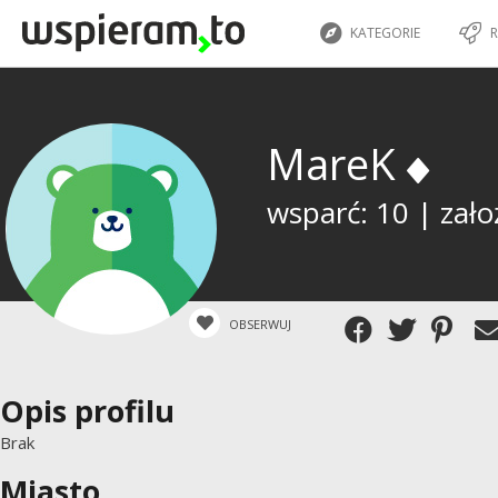
KATEGORIE
R
MareK
wsparć: 10 | zało
OBSERWUJ
Opis profilu
Brak
Miasto