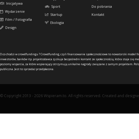
Inicjatywa
Sport
Do pobrania
Wydarzenie
Startup
Kontakt
Film / Fotografia
Ekologia
Design
O co chodzi w crowdfundingu ?
Crowdfunding, czyli finansowanie społecznościowe to nowatorski model f
inwestorów, banków itp. projektodawca zyskuje bezpośredni kontakt ze społecznością, która staje się me
poziomy wsparcia, za które wspierający otrzymują unikalne nagrody związane z samym projektem. Pols
publiczna. Jest to sprzedaż przedpłacona.
© Copyright 2013 - 2026 Wspieram.to. All rights reserved. Created and design