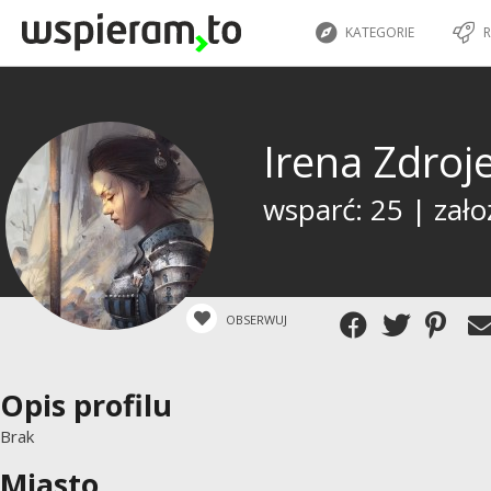
KATEGORIE
R
Irena Zdro
wsparć: 25 | zało
OBSERWUJ
Opis profilu
Brak
Miasto