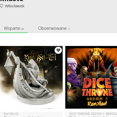
Włocławek
Wsparte
Obserwowane
(4)
(4)
Kur-Nu-Gi
DICE THRONE SEZON 1: REROL