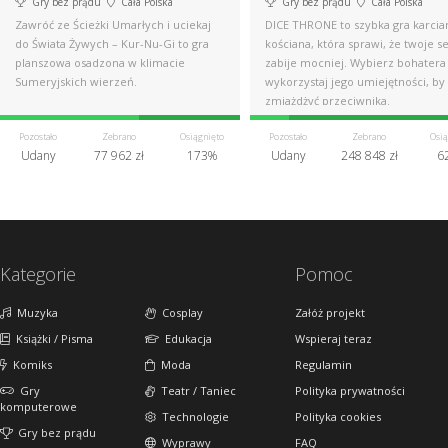
Gry bez prądu
Cała Polska
Gry bez prądu
Cała Polska
Zawróć ze Ścieżki Umarłych i uciekaj
DICE THRONE to szybka gra karcia
do Świata Żywych – Kur-Nu-Gi to gra
kościana, która sprawi, że twoje s
planszowa osadzona w klimacie
zabije mocniej. Wybierz bohatera 
Sumeryjskich wierzeń.
wykorzystaj jego umiejętności, by
zmiażdżyć przeciwnika.
Pozostało
Zebrano
Osiągnięto
Pozostało
Zebrano
Osią
Udany
77 962 zł
173%
Udany
248 848 zł
6
Kategorie
Pomoc
Muzyka
Cosplay
Załóż projekt
Książki / Pisma
Edukacja
Wspieraj teraz
Komiks
Moda
Regulamin
Gry
Teatr / Taniec
Polityka prywatności
komputerowe
Technologie
Polityka cookies
Gry bez prądu
Wyprawy
FAQ