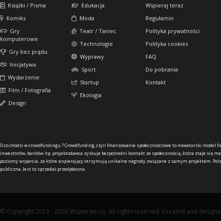
Książki / Pisma
Edukacja
Wspieraj teraz
Komiks
Moda
Regulamin
Gry
Teatr / Taniec
Polityka prywatności
komputerowe
Technologie
Polityka cookies
Gry bez prądu
Wyprawy
FAQ
Inicjatywa
Sport
Do pobrania
Wydarzenie
Startup
Kontakt
Film / Fotografia
Ekologia
Design
O co chodzi w crowdfundingu ?
Crowdfunding, czyli finansowanie społecznościowe to nowatorski model f
inwestorów, banków itp. projektodawca zyskuje bezpośredni kontakt ze społecznością, która staje się me
poziomy wsparcia, za które wspierający otrzymują unikalne nagrody związane z samym projektem. Pols
publiczna. Jest to sprzedaż przedpłacona.
© Copyright 2013 - 2026 Wspieram.to. All rights reserved. Created and design