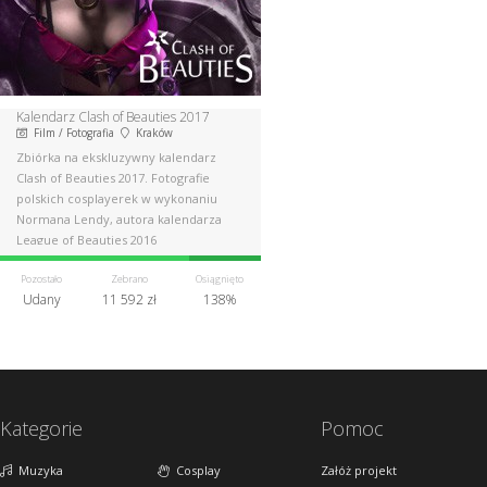
Kalendarz Clash of Beauties 2017
Film / Fotografia
Kraków
Zbiórka na ekskluzywny kalendarz
Clash of Beauties 2017. Fotografie
polskich cosplayerek w wykonaniu
Normana Lendy, autora kalendarza
League of Beauties 2016
Pozostało
Zebrano
Osiągnięto
Udany
11 592 zł
138%
Kategorie
Pomoc
Muzyka
Cosplay
Załóż projekt