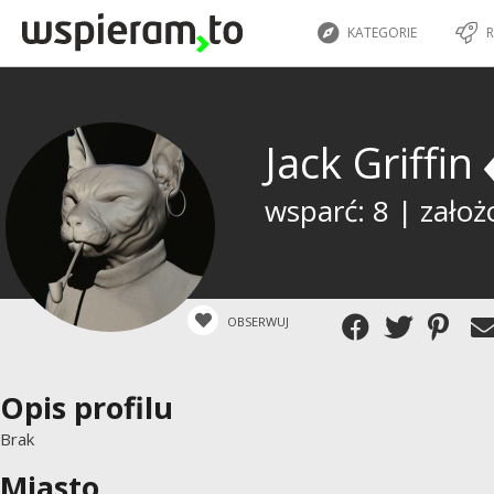
KATEGORIE
R
Jack Griffin
wsparć: 8 | założ
OBSERWUJ
Opis profilu
Brak
Miasto