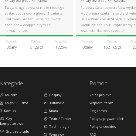
Gry bez prądu
Piastów
Gry bez prądu
Pszczyna
Twoja druga połówka może niedługo
Pulpowy świat Lovecrafta w wyda
zostać pozbawiona głowy. Trzeba ją
Modiphiusa czeka na swoją chwilę
uratować. Gra fabularna dla dwóch
Dzięki Wam rok 2024 będzie roki
osób opowiadająca o tym co
„Achtung! Cthulhu”. Zapraszamy 
najważniejsze.
wsparcia. Nagrody czekają!
Pozostało
Zebrano
Osiągnięto
Pozostało
Zebrano
Osią
Udany
6 128 zł
1225%
Udany
162 165 zł
2
Kategorie
Pomoc
Muzyka
Cosplay
Załóż projekt
Książki / Pisma
Edukacja
Wspieraj teraz
Komiks
Moda
Regulamin
Gry
Teatr / Taniec
Polityka prywatności
komputerowe
Technologie
Polityka cookies
Gry bez prądu
Wyprawy
FAQ