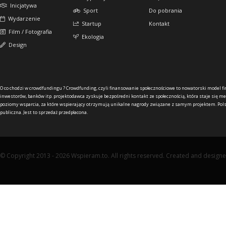
Inicjatywa
Sport
Do pobrania
Wydarzenie
Startup
Kontakt
Film / Fotografia
Ekologia
Design
O co chodzi w crowdfundingu ?
Crowdfunding, czyli finansowanie społecznościowe to nowatorski model f
inwestorów, banków itp. projektodawca zyskuje bezpośredni kontakt ze społecznością, która staje się me
poziomy wsparcia, za które wspierający otrzymują unikalne nagrody związane z samym projektem. Pols
publiczna. Jest to sprzedaż przedpłacona.
© Copyright 2013 - 2026 Wspieram.to. All rights reserved. Created and design