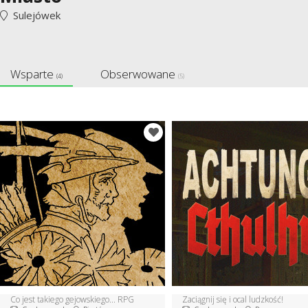
Sulejówek
Wsparte
Obserwowane
(4)
(5)
Co jest takiego gejowskiego... RPG
Zaciągnij się i ocal ludzkość!