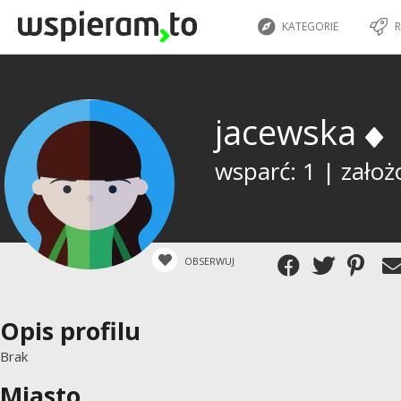
KATEGORIE
R
jacewska
wsparć: 1 | założ
OBSERWUJ
Opis profilu
Brak
Miasto