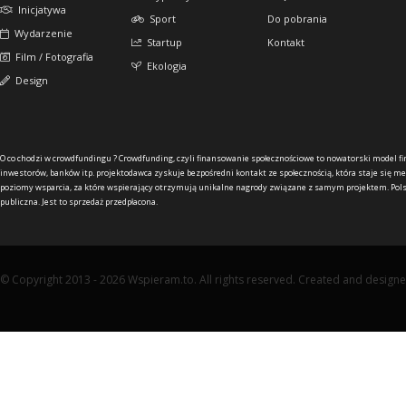
Inicjatywa
Sport
Do pobrania
Wydarzenie
Startup
Kontakt
Film / Fotografia
Ekologia
Design
O co chodzi w crowdfundingu ?
Crowdfunding, czyli finansowanie społecznościowe to nowatorski model f
inwestorów, banków itp. projektodawca zyskuje bezpośredni kontakt ze społecznością, która staje się me
poziomy wsparcia, za które wspierający otrzymują unikalne nagrody związane z samym projektem. Pols
publiczna. Jest to sprzedaż przedpłacona.
© Copyright 2013 - 2026 Wspieram.to. All rights reserved. Created and design