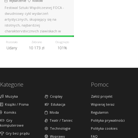
Wydarzenie
Kraków
Festiwal Sztuki Współczesnej FOCA -
dwudniowy cykl wydarzeń
artystycznych, skupiający się na
istotnych, najbardziej
charakterystycznych zjawiskach w
dzisiejszej sztuce.
Pozostało
Zebrano
Osiągnięto
Udany
10 173 zł
101%
Kategorie
Pomoc
Muzyka
Cosplay
Załóż projekt
Książki / Pisma
Edukacja
Wspieraj teraz
Komiks
Moda
Regulamin
Gry
Teatr / Taniec
Polityka prywatności
komputerowe
Technologie
Polityka cookies
Gry bez prądu
Wyprawy
FAQ