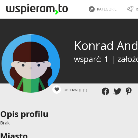
KATEGORIE
R
Konrad And
wsparć: 1 | założ
OBSERWUJ
(1)
Opis profilu
Brak
Miasto