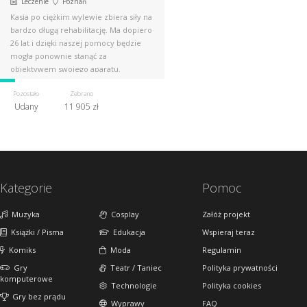
Leczenie
Poznań
Kasia po ciężkim wylewie zbiera siły na
bardzo długą rehabilitację. Ma dopiero
26 lat i dzięki naszej pomocy będzie
mogła ponownie stanąć za
obiektywem swojego aparatu.
Pozostało
Zebrano
Udany
11 905 zł
Kategorie
Pomoc
Muzyka
Cosplay
Załóż projekt
Książki / Pisma
Edukacja
Wspieraj teraz
Komiks
Moda
Regulamin
Gry
Teatr / Taniec
Polityka prywatności
komputerowe
Technologie
Polityka cookies
Gry bez prądu
Wyprawy
FAQ