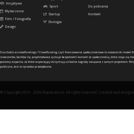
Inicjatywa
Sport
Do pobrania
Wydarzenie
Startup
Kontakt
Film / Fotografia
Ekologia
Design
O co chodzi w crowdfundingu ?
Crowdfunding, czyli finansowanie społecznościowe to nowatorski model f
inwestorów, banków itp. projektodawca zyskuje bezpośredni kontakt ze społecznością, która staje się me
poziomy wsparcia, za które wspierający otrzymują unikalne nagrody związane z samym projektem. Pols
publiczna. Jest to sprzedaż przedpłacona.
© Copyright 2013 - 2026 Wspieram.to. All rights reserved. Created and design