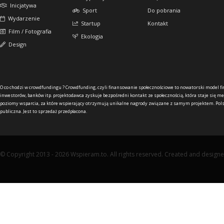
Inicjatywa
Sport
Do pobrania
Wydarzenie
Startup
Kontakt
Film / Fotografia
Ekologia
Design
O co chodzi w crowdfundingu ?
Crowdfunding, czyli finansowanie społecznościowe to nowatorski model f
inwestorów, banków itp. projektodawca zyskuje bezpośredni kontakt ze społecznością, która staje się me
poziomy wsparcia, za które wspierający otrzymują unikalne nagrody związane z samym projektem. Pols
publiczna. Jest to sprzedaż przedpłacona.
© Copyright 2013 - 2026 Wspieram.to. All rights reserved. Created and design