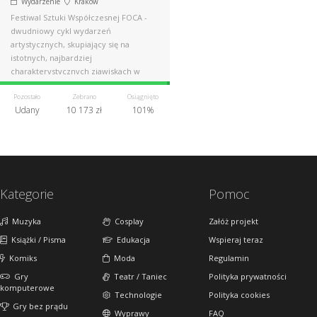
Wydarzenie
Kraków
Festiwal Sztuki Współczesnej FOCA -
dwudniowy cykl wydarzeń
artystycznych, skupiający się na
istotnych, najbardziej
charakterystycznych zjawiskach w
dzisiejszej sztuce.
Pozostało
Zebrano
Osiągnięto
Udany
10 173 zł
101%
Kategorie
Pomoc
Muzyka
Cosplay
Załóż projekt
Książki / Pisma
Edukacja
Wspieraj teraz
Komiks
Moda
Regulamin
Gry
Teatr / Taniec
Polityka prywatności
komputerowe
Technologie
Polityka cookies
Gry bez prądu
Wyprawy
FAQ