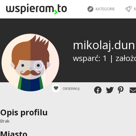
KATEGORIE
R
mikolaj.du
wsparć: 1 | założ
OBSERWUJ
Opis profilu
Brak
Miasto