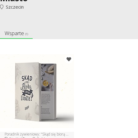
Szczecin
Wsparte
(1)
Poradnik żywieniowy: “Skąd się biorą zdrowi ludzie”