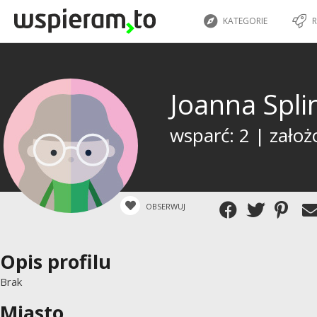
KATEGORIE
R
Joanna Spli
wsparć: 2 | założ
OBSERWUJ
Opis profilu
Brak
Miasto