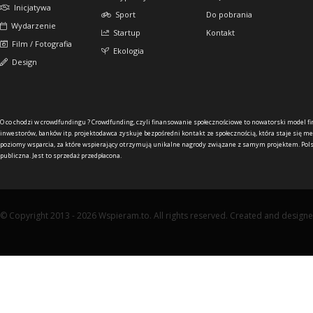
Inicjatywa
Sport
Do pobrania
Wydarzenie
Startup
Kontakt
Film / Fotografia
Ekologia
Design
O co chodzi w crowdfundingu ?
Crowdfunding, czyli finansowanie społecznościowe to nowatorski model f
inwestorów, banków itp. projektodawca zyskuje bezpośredni kontakt ze społecznością, która staje się me
poziomy wsparcia, za które wspierający otrzymują unikalne nagrody związane z samym projektem. Pols
publiczna. Jest to sprzedaż przedpłacona.
© Copyright 2013 - 2026 Wspieram.to. All rights reserved. Created and design