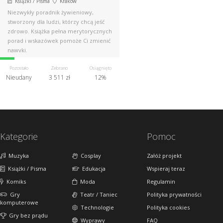
Książki / Pisma
Kraków
Niezwykły poradnik żywieniowy,
stworzony dla ludzi, którzy chcą jeść
zdrowo. Książka pełna merytorycznych
porad i wskazówek pomoże Ci zmienić
nawyki.
Pozostało
Zebrano
Osiągnięto
Nieudany
3 511 zł
12%
Kategorie
Pomoc
Muzyka
Cosplay
Załóż projekt
Książki / Pisma
Edukacja
Wspieraj teraz
Komiks
Moda
Regulamin
Gry
Teatr / Taniec
Polityka prywatności
komputerowe
Technologie
Polityka cookies
Gry bez prądu
Wyprawy
FAQ