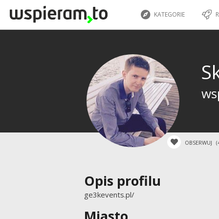
KATEGORIE
R
S
wsp
OBSERWUJ
(
Opis profilu
ge3kevents.pl/
Miasto