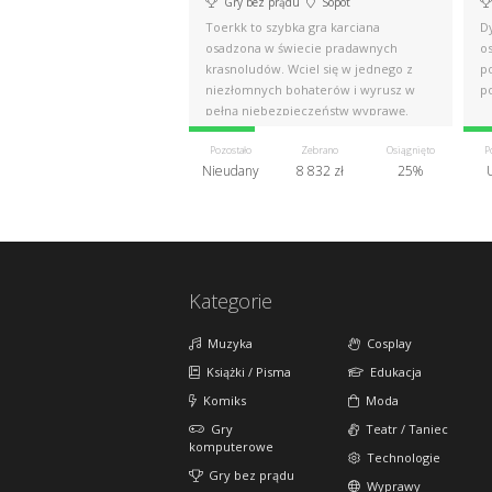
Gry bez prądu
Sopot
Toerkk to szybka gra karciana
D
osadzona w świecie pradawnych
os
krasnoludów. Wciel się w jednego z
p
niezłomnych bohaterów i wyrusz w
p
pełną niebezpieczeństw wyprawę.
Pozostało
Zebrano
Osiągnięto
P
Nieudany
8 832 zł
25%
Kategorie
Muzyka
Cosplay
Książki / Pisma
Edukacja
Komiks
Moda
Gry
Teatr / Taniec
komputerowe
Technologie
Gry bez prądu
Wyprawy