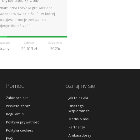
Gry bez prądu
Opole
ynamiczna i szybka gra karciana
adzona w świecie Sci-Fi, w której
oczujesz emocje związane z
ojedynkiem 1 vs 1!
ozostało
Zebrano
Osiągnięto
Udany
22 613 zł
502%
Pomoc
Poznajmy się
Załóż projekt
Jak to działa
Wspieraj teraz
Dlaczego
Wspieram.to
Regulamin
Media o nas
Polityka prywatności
Partnerzy
Polityka cookies
Ambasadorzy
FAQ