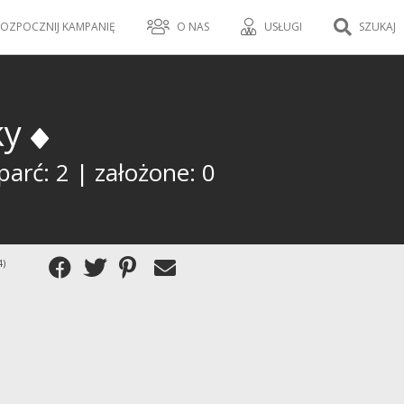
OZPOCZNIJ KAMPANIĘ
O NAS
USŁUGI
SZUKAJ
ky
arć: 2 | założone: 0
4)