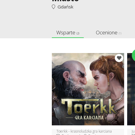
Gdańsk
Wsparte
Ocenione
(2)
(1)
Toerkk - krasnoludzka gra karciana
J