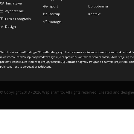
Inicjatywa
Sport
Do pobrania
Wydarzenie
Startup
Kontakt
Film / Fotografia
Ekologia
Design
O co chodzi w crowdfundingu ?
Crowdfunding, czyli finansowanie społecznościowe to nowatorski model f
inwestorów, banków itp. projektodawca zyskuje bezpośredni kontakt ze społecznością, która staje się me
poziomy wsparcia, za które wspierający otrzymują unikalne nagrody związane z samym projektem. Pols
publiczna. Jest to sprzedaż przedpłacona.
© Copyright 2013 - 2026 Wspieram.to. All rights reserved. Created and design