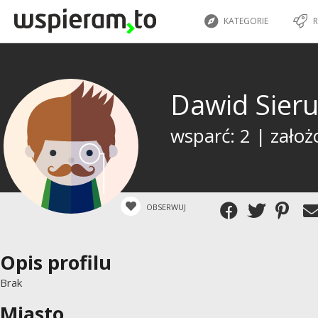
KATEGORIE
R
Dawid Sier
wsparć: 2 | założ
OBSERWUJ
Opis profilu
Brak
Miasto