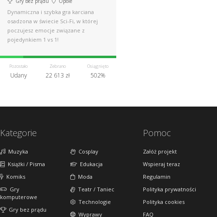
Gry bez prądu
Opole
Dynamiczna i szybka gra karciana
osadzona w świecie Sci-Fi, w której
poczujesz emocje związane z
pojedynkiem 1 vs 1!
Pozostało
Zebrano
Osiągnięto
Udany
22 613 zł
502%
Kategorie
Pomoc
Muzyka
Cosplay
Załóż projekt
Książki / Pisma
Edukacja
Wspieraj teraz
Komiks
Moda
Regulamin
Gry
Teatr / Taniec
Polityka prywatności
komputerowe
Technologie
Polityka cookies
Gry bez prądu
Wyprawy
FAQ