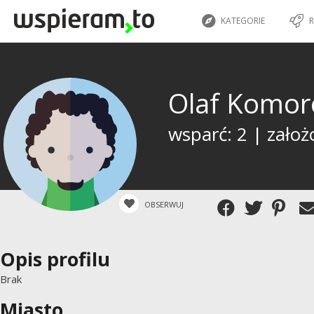
KATEGORIE
R
Olaf Komo
wsparć: 2 | założ
OBSERWUJ
Opis profilu
Brak
Miasto