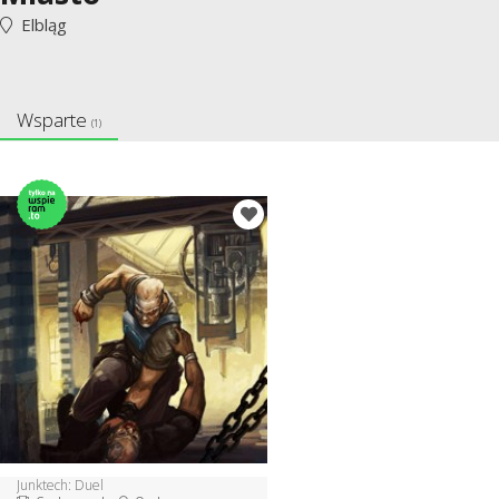
Elbląg
Wsparte
(1)
Junktech: Duel