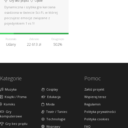
Gry bez prądu
Opole
Dynamiczna i szybka gra karciana
osadzona w świecie Sci-Fi, w której
poczujesz emocje związane z
pojedynkiem 1 vs 1!
Pozostało
Zebrano
Osiągnięto
Udany
22 613 zł
502%
Kategorie
Pomoc
Muzyka
Cosplay
Załóż projekt
Książki / Pisma
Edukacja
Wspieraj teraz
Komiks
Moda
Regulamin
Gry
Teatr / Taniec
Polityka prywatności
komputerowe
Technologie
Polityka cookies
Gry bez prądu
Wyprawy
FAQ