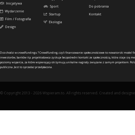
Inicjatywa
Sport
Do pobrania
Wydarzenie
Startup
Kontakt
Film / Fotografia
Ekologia
Design
O co chodzi w crowdfundingu ?
Crowdfunding, czyli finansowanie społecznościowe to nowatorski model f
inwestorów, banków itp. projektodawca zyskuje bezpośredni kontakt ze społecznością, która staje się me
poziomy wsparcia, za które wspierający otrzymują unikalne nagrody związane z samym projektem. Pols
publiczna. Jest to sprzedaż przedpłacona.
© Copyright 2013 - 2026 Wspieram.to. All rights reserved. Created and design