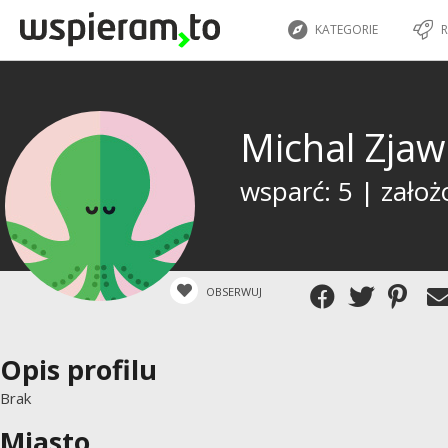
KATEGORIE
R
Michal Zja
wsparć: 5 | założ
OBSERWUJ
Opis profilu
Brak
Miasto