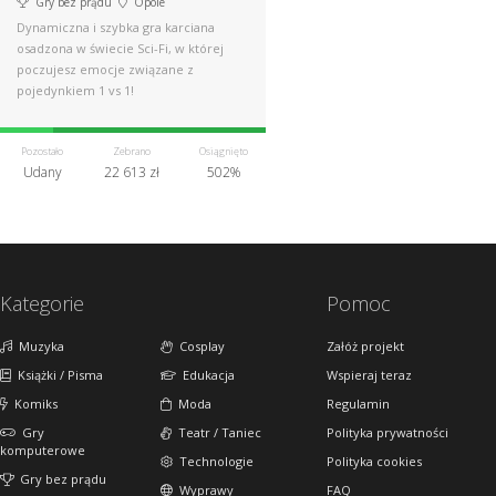
Gry bez prądu
Opole
Dynamiczna i szybka gra karciana
osadzona w świecie Sci-Fi, w której
poczujesz emocje związane z
pojedynkiem 1 vs 1!
Pozostało
Zebrano
Osiągnięto
Udany
22 613 zł
502%
Kategorie
Pomoc
Muzyka
Cosplay
Załóż projekt
Książki / Pisma
Edukacja
Wspieraj teraz
Komiks
Moda
Regulamin
Gry
Teatr / Taniec
Polityka prywatności
komputerowe
Technologie
Polityka cookies
Gry bez prądu
Wyprawy
FAQ