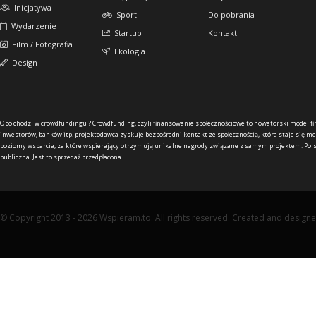
Inicjatywa
Sport
Do pobrania
Wydarzenie
Startup
Kontakt
Film / Fotografia
Ekologia
Design
O co chodzi w crowdfundingu ?
Crowdfunding, czyli finansowanie społecznościowe to nowatorski model f
inwestorów, banków itp. projektodawca zyskuje bezpośredni kontakt ze społecznością, która staje się me
poziomy wsparcia, za które wspierający otrzymują unikalne nagrody związane z samym projektem. Pols
publiczna. Jest to sprzedaż przedpłacona.
© Copyright 2013 - 2026 Wspieram.to. All rights reserved. Created and design