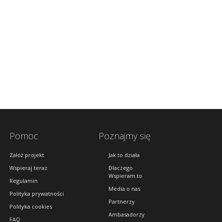
Pomoc
Poznajmy się
Załóż projekt
Jak to działa
Wspieraj teraz
Dlaczego
Wspieram.to
Regulamin
Media o nas
Polityka prywatności
Partnerzy
Polityka cookies
Ambasadorzy
FAQ