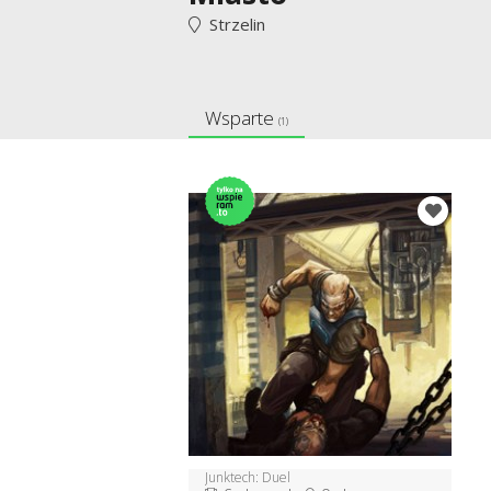
Strzelin
Wsparte
(1)
Junktech: Duel