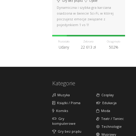
Gry bez prądu
Opole
Dynamiczna i szybka gra karciana
osadzona w świecie Sci-Fi, w której
poczujesz emocje związane z
pojedynkiem 1 vs 1!
Pozostało
Zebrano
Osiągnięto
Udany
22 613 zł
502%
Kategorie
Muzyka
Cosplay
Książki / Pisma
Edukacja
Komiks
Moda
Gry
Teatr / Taniec
komputerowe
Technologie
Gry bez prądu
Wyprawy