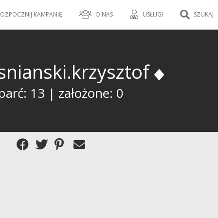
OZPOCZNIJ KAMPANIĘ
O NAS
USŁUGI
SZUKAJ
snianski.krzysztof
parć: 13 | założone: 0