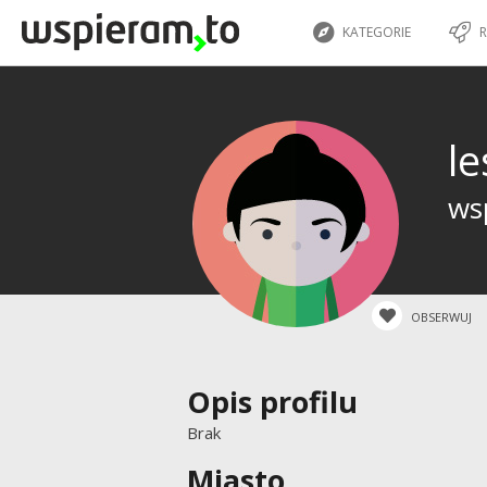
KATEGORIE
R
le
ws
OBSERWUJ
Opis profilu
Brak
Miasto