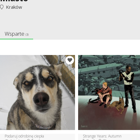
Kraków
Wsparte
(3)
Podaruj odrobinę ciepła
Strange Years: Autumn