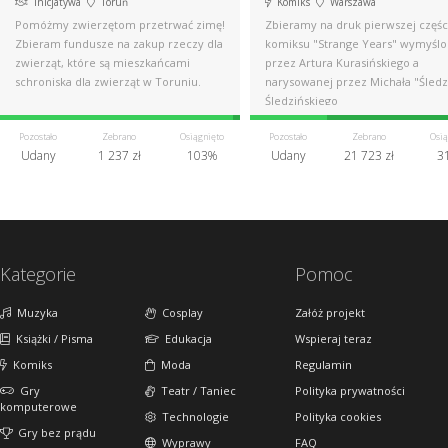
Inicjatywa
Toruń
Komiks
Warszawa
Pomóżmy zwierzętom przetrwać zimę!
Zbieramy na druk pierwszej częśc
Zbieram fundusze na zakup rzeczy dla
komiksu "Strange Years" wymyśl
zwierząt, które są mieszkańcami
przez Artura Kurasińskiego a
schroniska dla zwierząt w Toruniu.
narysowanej przez Michała "Śledz
Śledzińskiego
Pozostało
Zebrano
Osiągnięto
Pozostało
Zebrano
Osią
Udany
1 237 zł
103%
Udany
21 723 zł
3
Kategorie
Pomoc
Muzyka
Cosplay
Załóż projekt
Książki / Pisma
Edukacja
Wspieraj teraz
Komiks
Moda
Regulamin
Gry
Teatr / Taniec
Polityka prywatności
komputerowe
Technologie
Polityka cookies
Gry bez prądu
Wyprawy
FAQ