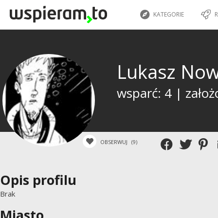
KATEGORIE
R
Lukasz Now
wsparć: 4 | założ
OBSERWUJ
(9)
Opis profilu
Brak
Miasto