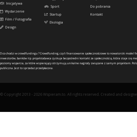
Inicjatywa
Sport
Do pobrania
Wydarzenie
Startup
Kontakt
Film / Fotografia
Ekologia
Design
O co chodzi w crowdfundingu ?
Crowdfunding, czyli finansowanie społecznościowe to nowatorski model f
inwestorów, banków itp. projektodawca zyskuje bezpośredni kontakt ze społecznością, która staje się me
poziomy wsparcia, za które wspierający otrzymują unikalne nagrody związane z samym projektem. Pols
publiczna. Jest to sprzedaż przedpłacona.
© Copyright 2013 - 2026 Wspieram.to. All rights reserved. Created and design