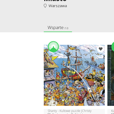
Warszawa
Wsparte
(12)
Shanty - Kultowe puzzle JChristy
Ka