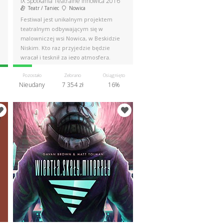
zowkach
IX Spotkania Teatralne Innowica 2016
Teatr / Taniec
Nowica
Festiwal jest unikalnym projektem
teatralnym odbywającym się w
malowniczej wsi Nowica, w Beskidzie
Niskim. Kto raz przyjedzie będzie
wracał i tęsknił za jego atmosferą.
Pozostało
Zebrano
Osiągnięto
Nieudany
7 354 zł
16%