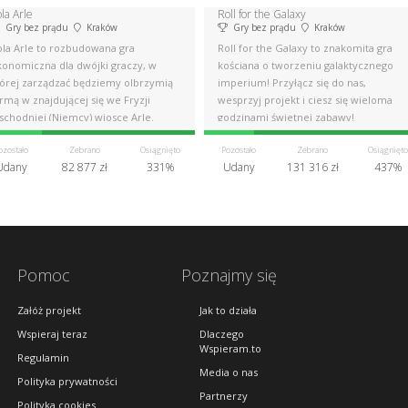
la Arle
Roll for the Galaxy
Gry bez prądu
Kraków
Gry bez prądu
Kraków
ola Arle to rozbudowana gra
Roll for the Galaxy to znakomita gra
konomiczna dla dwójki graczy, w
kościana o tworzeniu galaktycznego
tórej zarządzać będziemy olbrzymią
imperium! Przyłącz się do nas,
rmą w znajdującej się we Fryzji
wesprzyj projekt i ciesz się wieloma
schodniej (Niemcy) wiosce Arle.
godzinami świetnej zabawy!
ozostało
Zebrano
Osiągnięto
Pozostało
Zebrano
Osiągnięto
Udany
82 877 zł
331%
Udany
131 316 zł
437%
Pomoc
Poznajmy się
Załóż projekt
Jak to działa
Wspieraj teraz
Dlaczego
Wspieram.to
Regulamin
Media o nas
Polityka prywatności
Partnerzy
Polityka cookies