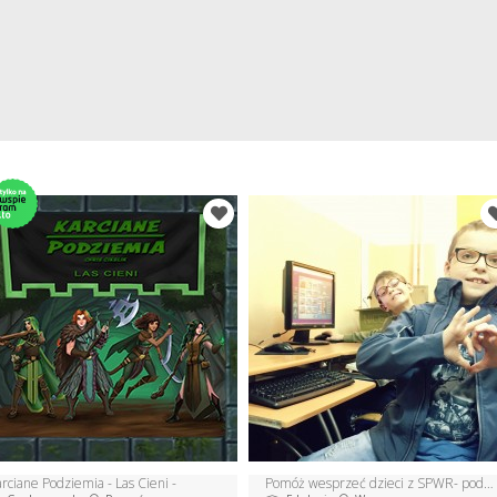
rciane Podziemia - Las Cieni -
Pomóż wesprzeć dzieci z SPWR- podaruj im nowe komputery.