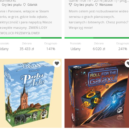
teamworks
Game Troll TV - 2014 (Sezon 1) - program o plans
Gry bez prądu
Gdańsk
Gry bez prądu
Warszawa
nie i Panowie, witajcie w Steam
Moim celem jest rozbudowanie wideo
rks, w grze, gdzie koła zębate,
serwisu o grach planszowych,
lektryczność i para napędzą Wasze
karcianych i bitewnych. Chesz pomóc?
iezwykłe maszyny. ZMIEŃ LOSY
Wesprzyj mnie!
EWOLUCJI PRZEMYSŁOWEJ!
ozostało
Zebrano
Osiągnięto
Pozostało
Zebrano
Osiągnięto
Udany
35 433 zł
141%
Udany
6 020 zł
241%