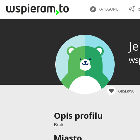
KATEGORIE
R
J
ws
OBSERWUJ
Opis profilu
Brak
Miasto