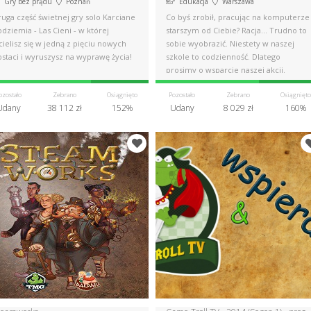
Gry bez prądu
Poznań
Edukacja
Warszawa
uga część świetnej gry solo Karciane
Co byś zrobił, pracując na komputerze
dziemia - Las Cieni - w której
starszym od Ciebie? Racja... Trudno to
ielisz się w jedną z pięciu nowych
sobie wyobrazić. Niestety w naszej
staci i wyruszysz na wyprawę życia!
szkole to codzienność. Dlatego
prosimy o wsparcie naszej akcji.
ozostało
Zebrano
Osiągnięto
Pozostało
Zebrano
Osiągnięto
Udany
38 112 zł
152%
Udany
8 029 zł
160%