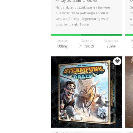
Gry bez prądu
Gdańsk
Najbardziej poszukiwane i barwne
Dr
puzzle mistrza polskiego komiksu
Po
Janusza Christy - legendarny wzór
wc
powróci dzięki Tobie.
po
Pozostało
Zebrano
Osiągnięto
P
Udany
71 790 zł
239%