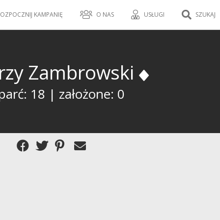
OZPOCZNIJ KAMPANIĘ
O NAS
USŁUGI
SZUKAJ
erzy Zambrowski
parć: 18 | założone: 0