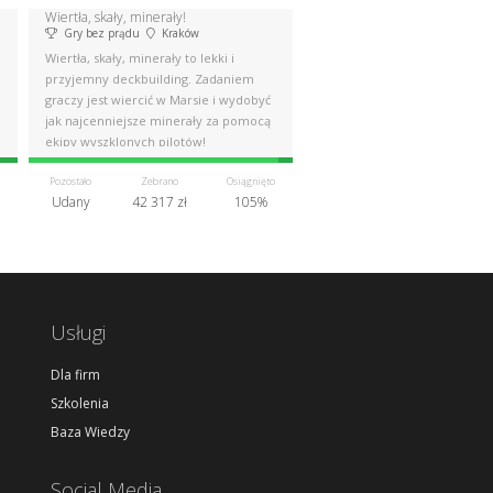
Wiertła, skały, minerały!
Gry bez prądu
Kraków
Wiertła, skały, minerały to lekki i
przyjemny deckbuilding. Zadaniem
graczy jest wiercić w Marsie i wydobyć
jak najcenniejsze minerały za pomocą
ekipy wyszklonych pilotów!
Pozostało
Zebrano
Osiągnięto
Udany
42 317 zł
105%
Usługi
Dla firm
Szkolenia
Baza Wiedzy
Social Media