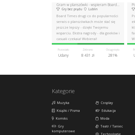
Gram w planszówki - wspieram Board Times
Po
Gry bez prądu
Lublin
Board Times drugi co do popularności
P
serwis o planszówkach może stać się
e
jeszcze lepszy - dzięki Twojemu
k
wsparciu. Ekstra nagrody - dla geeków i
fa
casuali czekają! Wybieraj!
W
Pozostało
Zebrano
Osiągnięto
P
Udany
8 431 zł
281%
Kategorie
Muzyka
Cosplay
Książki / Pisma
Edukacja
Komiks
Moda
Gry
Teatr / Taniec
komputerowe
Technologie