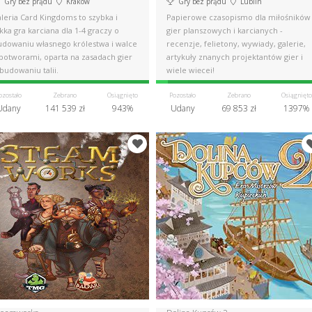
Gry bez prądu
Kraków
Gry bez prądu
Lublin
leria Card Kingdoms to szybka i
Papierowe czasopismo dla miłośników
kka gra karciana dla 1-4 graczy o
gier planszowych i karcianych -
udowaniu własnego królestwa i walce
recenzje, felietony, wywiady, galerie,
 potworami, oparta na zasadach gier
artykuły znanych projektantów gier i
budowaniu talii.
wiele więcej!
ozostało
Zebrano
Osiągnięto
Pozostało
Zebrano
Osiągnięto
Udany
141 539 zł
943%
Udany
69 853 zł
1397%