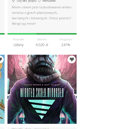
Gry bez prądu
Warszawa
Moim celem jest rozbudowanie wideo
serwisu o grach planszowych,
karcianych i bitewnych. Chesz pomóc?
Wesprzyj mnie!
Pozostało
Zebrano
Osiągnięto
Udany
6 020 zł
241%