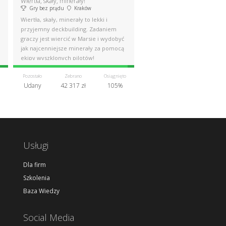
Wiertła, skały, minerały!
Gry bez prądu
Kraków
Wiertła, skały, minerały to lekki i
przyjemny deckbuilding. Zadaniem
graczy jest wiercić w Marsie i wydobyć
jak najcenniejsze minerały za pomocą
ekipy wyszklonych pilotów!
Pozostało
Zebrano
Osiągnięto
Udany
42 317 zł
105%
Usługi
Dla firm
Szkolenia
Baza Wiedzy
Social Media