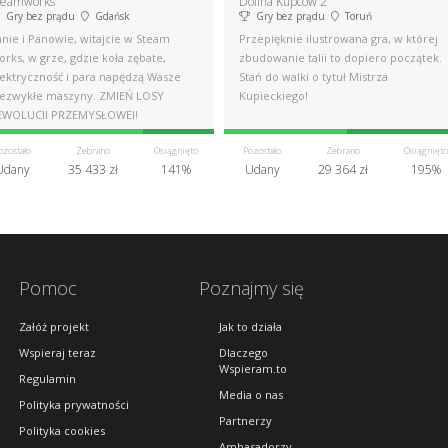
teamworks
Dolina Kupców 2
Gry bez prądu
Gdańsk
Gry bez prądu
Toruń
nie i Panowie, witajcie w Steam
Przepięknie ilustrowana gra, w której
rks, w grze, gdzie koła zębate,
zbudowanie talii to dopiero początek.
lektryczność i para napędzą Wasze
Stań do walki o tytuł Mistrza
iezwykłe maszyny. ZMIEŃ LOSY
Kupieckiego!
EWOLUCJI PRZEMYSŁOWEJ!
ozostało
Zebrano
Osiągnięto
Pozostało
Zebrano
Osiągnięto
Udany
35 433 zł
141%
Udany
29 364 zł
195%
Pomoc
Poznajmy się
Załóż projekt
Jak to działa
Wspieraj teraz
Dlaczego
Wspieram.to
Regulamin
Media o nas
Polityka prywatności
Partnerzy
Polityka cookies
Ambasadorzy