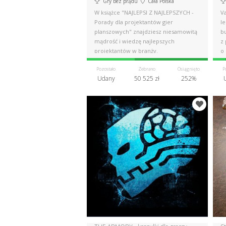
Gry bez prądu
Cała Polska
W książce "NAJLEPSI Z NAJLEPSZYCH -
Va
Porady dla projektantów gier
le
planszowych" znajdziesz niesamowitą
b
mądrość i wiedzę najlepszych
z
projektantów w branży.
o 
Pozostało
Zebrano
Osiągnięto
P
Udany
50 525 zł
252%