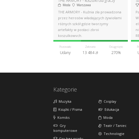
THE ARMORY - koszulki dla graczy
S
Moda
Warszawa
THE ARMORY - Kuźnia zła prowadzona
Pa
przez herosów władających żywiołami
Wo
różnych szkół gdzie tworzymy
e
artefakty w postaci zbroi
n
koszulkowych.
R
Pozostało
Zebrano
Osiągnięto
P
Udany
13 484 zł
270%
Kategorie
Muzyka
Cosplay
Książki / Pisma
Edukacja
Komiks
Moda
Gry
Teatr / Taniec
komputerowe
Technologie
Gry bez prądu