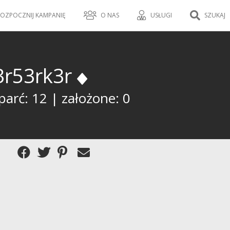
OZPOCZNIJ KAMPANIĘ
O NAS
USŁUGI
SZUKAJ
3r53rk3r
parć: 12 | założone: 0