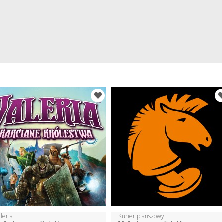
leria
Kurier planszowy