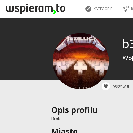
KATEGORIE
R
b
ws
OBSERWUJ
Opis profilu
Brak
Miasto