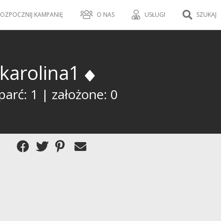
OZPOCZNIJ KAMPANIĘ
O NAS
USŁUGI
SZUKAJ
karolina1
arć: 1 | założone: 0