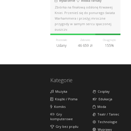
Wydarzenie
Wioska Fantasy
Zbiórka na finałową odsłonę Krwawej
Kniei. Przenieś się do ponurego świata
Warhammera i przeżyj mroczne
przygody w samym sercu spaczonej
puszczy.
Pozostało
Zebrano
Osiągnięto
Udany
46 659 zł
155%
Kategorie
Muzyka
Cosplay
Książki / Pisma
Edukacja
Komiks
Moda
Gry
Teatr / Taniec
komputerowe
Technologie
Gry bez prądu
Wyprawy