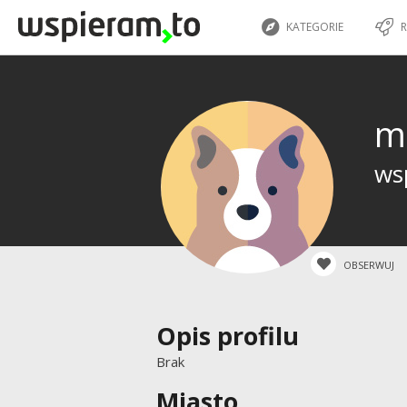
KATEGORIE
R
m
wsp
OBSERWUJ
Opis profilu
Brak
Miasto