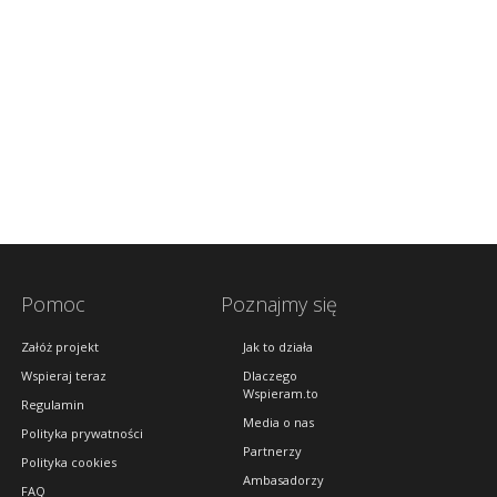
Pomoc
Poznajmy się
Załóż projekt
Jak to działa
Wspieraj teraz
Dlaczego
Wspieram.to
Regulamin
Media o nas
Polityka prywatności
Partnerzy
Polityka cookies
Ambasadorzy
FAQ