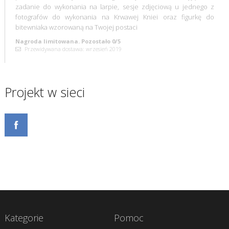
zadanie do wykonania na larpie, sesje zdjęciową u jednego z
fotografów do wykonania na Krwawej Kniei oraz figurkę do
bitewniaka wzorowaną na Twojej postaci
Nagroda limitowana. Pozostało 0/5
Przewidywana dostawa: wrzesień 2019
Projekt w sieci
Kategorie
Pomoc