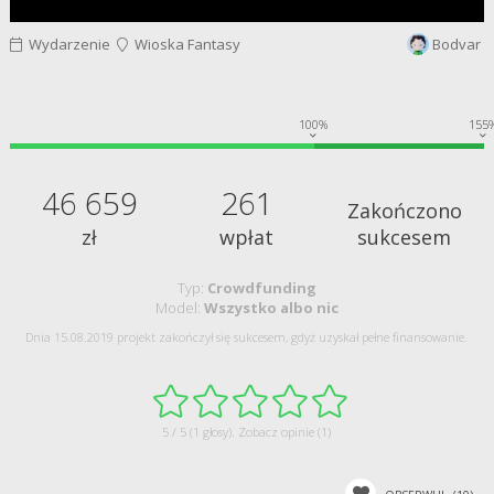
Wydarzenie
Wioska Fantasy
Bodvar
100%
155
46 659
261
Zakończono
zł
wpłat
sukcesem
Typ:
Crowdfunding
Model:
Wszystko albo nic
Dnia 15.08.2019 projekt zakończył się sukcesem, gdyż uzyskał pełne finansowanie.
5 / 5 (1 głosy).
Zobacz opinie (1)