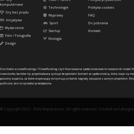
komputerowe
Technologie
Polityka cookies
Gry bez prądu
Wyprawy
FAQ
Inicjatywa
Sport
Do pobrania
Wydarzenie
Startup
Kontakt
Film / Fotografia
Ekologia
Design
O co chodzi w crowdfundingu ?
Crowdfunding, czyli finansowanie społecznościowe to nowatorski model f
inwestorów, banków itp. projektodawca zyskuje bezpośredni kontakt ze społecznością, która staje się me
poziomy wsparcia, za które wspierający otrzymują unikalne nagrody związane z samym projektem. Pols
publiczna. Jest to sprzedaż przedpłacona.
© Copyright 2013 - 2026 Wspieram.to. All rights reserved. Created and design