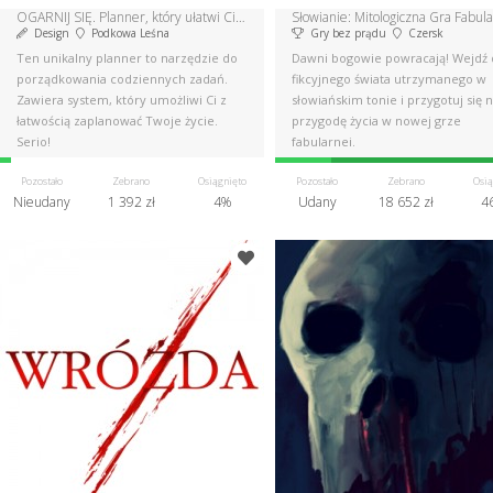
OGARNIJ SIĘ. Planner, który ułatwi Ci życie.
Słowianie: Mitologiczna Gra Fabul
Design
Podkowa Leśna
Gry bez prądu
Czersk
Ten unikalny planner to narzędzie do
Dawni bogowie powracają! Wejdź
porządkowania codziennych zadań.
fikcyjnego świata utrzymanego w
Zawiera system, który umożliwi Ci z
słowiańskim tonie i przygotuj się 
łatwością zaplanować Twoje życie.
przygodę życia w nowej grze
Serio!
fabularnej.
Pozostało
Zebrano
Osiągnięto
Pozostało
Zebrano
Osią
Nieudany
1 392 zł
4%
Udany
18 652 zł
4