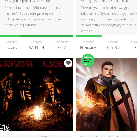
Gry bez prądu
Zambrów
Gry bez prądu
Cała Polska
Przedstawiamy efekt naszej pracy i
Towarzysze to papierowa gra
marzeń. Zobaczcie proszę co
fabularna o życiu rewolucjonistów
odciągało nasze myśli od zdobycia
walczących o równość, wolność,
przyzwoitej edukacji.
sprawiedliwość pragnących obalić
władzę.
Pozostało
Zebrano
Osiągnięto
Pozostało
Zebrano
Osią
Udany
37 496 zł
374%
Nieudany
10 693 zł
3