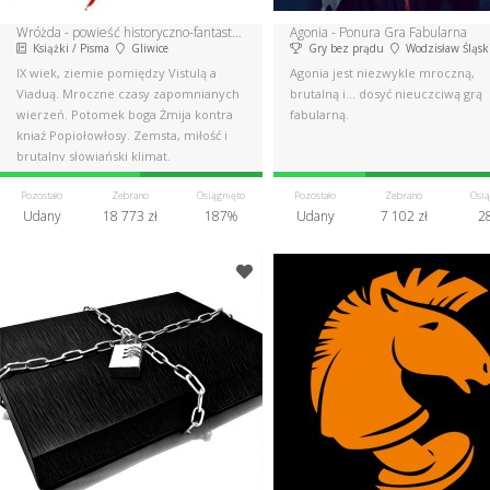
Wróżda - powieść historyczno-fantastyczna
Agonia - Ponura Gra Fabularna
Książki / Pisma
Gliwice
Gry bez prądu
Wodzisław Śląsk
IX wiek, ziemie pomiędzy Vistulą a
Agonia jest niezwykle mroczną,
Viaduą. Mroczne czasy zapomnianych
brutalną i... dosyć nieuczciwą grą
wierzeń. Potomek boga Żmija kontra
fabularną.
kniaź Popiołowłosy. Zemsta, miłość i
brutalny słowiański klimat.
Pozostało
Zebrano
Osiągnięto
Pozostało
Zebrano
Osią
Udany
18 773 zł
187%
Udany
7 102 zł
2