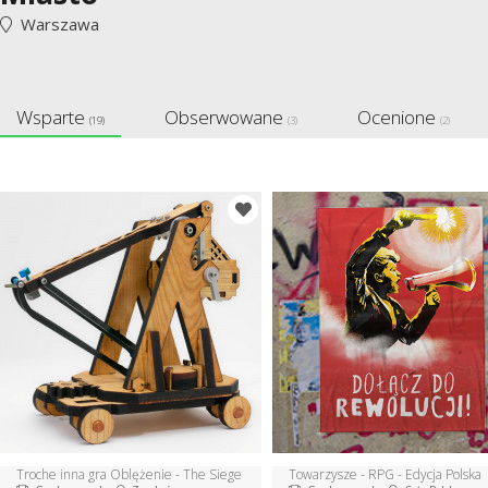
Warszawa
Wsparte
Obserwowane
Ocenione
(19)
(3)
(2)
Troche inna gra Oblężenie - The Siege
Towarzysze - RPG - Edycja Polska