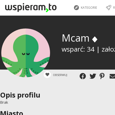
KATEGORIE
R
Mcam
wsparć: 34 | zało
OBSERWUJ
Opis profilu
Brak
Miasto