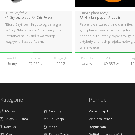
Biuro Szyfrów
Kurier planszowy
Gry bez prądu
Cała Polska
Gry bez prądu
Lublin
"Biuro Szyfrów" Kryptologiczna gra
Papierowe czasopismo dla miłoś
twórcy "Mass Escape". Edukacyjno-
gier planszowych i karcianych -
Patriotyczna, pudełkowa wersja
recenzje, felietony, wywiady, gale
rozgrywki Escape Room.
artykuły znanych projektantów gie
wiele więcej!
Pozostało
Zebrano
Osiągnięto
Pozostało
Zebrano
Osią
Udany
27 380 zł
222%
Udany
69 853 zł
13
Kategorie
Pomoc
Muzyka
Cosplay
Załóż projekt
Książki / Pisma
Edukacja
Wspieraj teraz
Komiks
Moda
Regulamin
Gry
Teatr / Taniec
Polityka prywatności