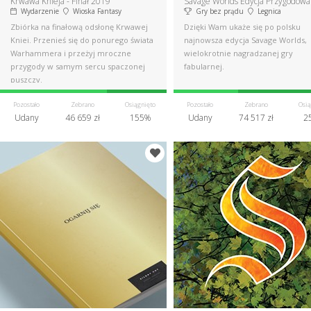
Krwawa Knieja - Finał 2019
Savage Worlds Edycja Przygodowa
Wydarzenie
Wioska Fantasy
Gry bez prądu
Legnica
Zbiórka na finałową odsłonę Krwawej
Dzięki Wam ukaże się po polsku
Kniei. Przenieś się do ponurego świata
najnowsza edycja Savage Worlds,
Warhammera i przeżyj mroczne
wielokrotnie nagradzanej gry
przygody w samym sercu spaczonej
fabularnej.
puszczy.
Pozostało
Zebrano
Osiągnięto
Pozostało
Zebrano
Osią
Udany
46 659 zł
155%
Udany
74 517 zł
2