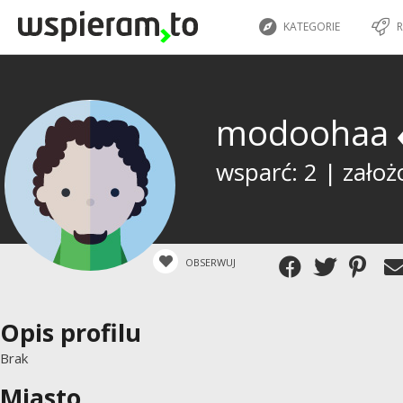
KATEGORIE
R
modoohaa
wsparć: 2 | założ
OBSERWUJ
Opis profilu
Brak
Miasto