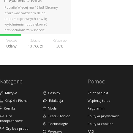
Wydarzenie
Poznań
Potrafię Więcej ma 15 lat! Chcemy
ofiarować rodzicom dzieci
niepełnosprawnych chwilę
wytchnienia i podziękować
przyjaciołom za wsparcie.
Organizujemy bal na 150 par!
Pozostało
Zebrano
Osiągnięto
Udany
10 766 zł
30%
Kategorie
Pomoc
Muzyka
Cosplay
Załóż projekt
Książki / Pisma
Edukacja
Wspieraj teraz
Komiks
Moda
Regulamin
Gry
Teatr / Taniec
Polityka prywatności
komputerowe
Technologie
Polityka cookies
Gry bez prądu
Wyprawy
FAQ