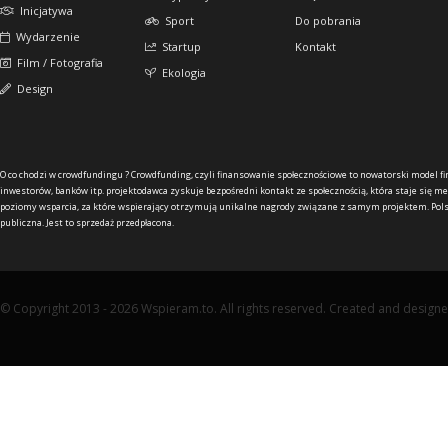
Inicjatywa
Sport
Do pobrania
Wydarzenie
Startup
Kontakt
Film / Fotografia
Ekologia
Design
O co chodzi w crowdfundingu ?
Crowdfunding, czyli finansowanie społecznościowe to nowatorski model f
inwestorów, banków itp. projektodawca zyskuje bezpośredni kontakt ze społecznością, która staje się me
poziomy wsparcia, za które wspierający otrzymują unikalne nagrody związane z samym projektem. Pols
publiczna. Jest to sprzedaż przedpłacona.
© Copyright 2013 - 2026 Wspieram.to. All rights reserved. Created and design