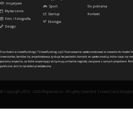
Inicjatywa
Sport
Do pobrania
Wydarzenie
Startup
Kontakt
Film / Fotografia
Ekologia
Design
O co chodzi w crowdfundingu ?
Crowdfunding, czyli finansowanie społecznościowe to nowatorski model f
inwestorów, banków itp. projektodawca zyskuje bezpośredni kontakt ze społecznością, która staje się me
poziomy wsparcia, za które wspierający otrzymują unikalne nagrody związane z samym projektem. Pols
publiczna. Jest to sprzedaż przedpłacona.
© Copyright 2013 - 2026 Wspieram.to. All rights reserved. Created and design