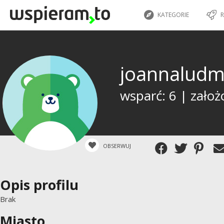
KATEGORIE
R
joannaludm
wsparć: 6 | założ
OBSERWUJ
Opis profilu
Brak
Miasto