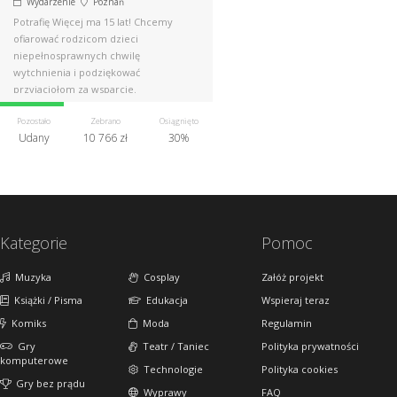
Wydarzenie
Poznań
Potrafię Więcej ma 15 lat! Chcemy
ofiarować rodzicom dzieci
niepełnosprawnych chwilę
wytchnienia i podziękować
przyjaciołom za wsparcie.
Organizujemy bal na 150 par!
Pozostało
Zebrano
Osiągnięto
Udany
10 766 zł
30%
Kategorie
Pomoc
Muzyka
Cosplay
Załóż projekt
Książki / Pisma
Edukacja
Wspieraj teraz
Komiks
Moda
Regulamin
Gry
Teatr / Taniec
Polityka prywatności
komputerowe
Technologie
Polityka cookies
Gry bez prądu
Wyprawy
FAQ