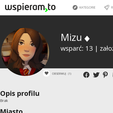
KATEGORIE
R
Mizu
wsparć: 13 | zało
OBSERWUJ
(1)
Opis profilu
Brak
Miasto