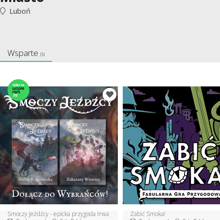
Luboń
Wsparte
(5)
Smoczy Jeźdźcy - epicka przygoda trwa
Zabić Smoka!