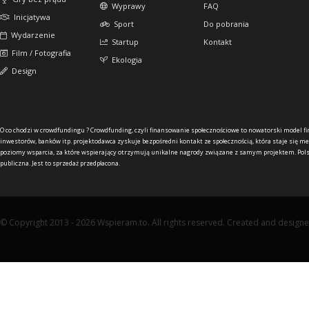
Wyprawy
FAQ
Inicjatywa
Sport
Do pobrania
Wydarzenie
Startup
Kontakt
Film / Fotografia
Ekologia
Design
O co chodzi w crowdfundingu ?
Crowdfunding, czyli finansowanie społecznościowe to nowatorski model f
inwestorów, banków itp. projektodawca zyskuje bezpośredni kontakt ze społecznością, która staje się me
poziomy wsparcia, za które wspierający otrzymują unikalne nagrody związane z samym projektem. Pols
publiczna. Jest to sprzedaż przedpłacona.
© Copyright 2013 - 2026 Wspieram.to. All rights reserved. Created and design