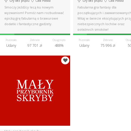
Gry bez prądu
Cała Polska
Gry bez prądu
Cała Polska
Smoczy Jeźdźcy lecą ku nowym
Fabularna gra fantasy dla
wyzwaniom! Pomóż nam rozbudować
początkujących i zaawansowanych
epicką grę fabularną o brawurowe
Witaj w świecie ekscytujących prz
dodatki i fantastyczne gadżety.
niebezpiecznych lochów oraz
potężnych smoków!
Pozostało
Zebrano
Osiągnięto
Pozostało
Zebrano
Osią
Udany
97 701 zł
488%
Udany
75 996 zł
5