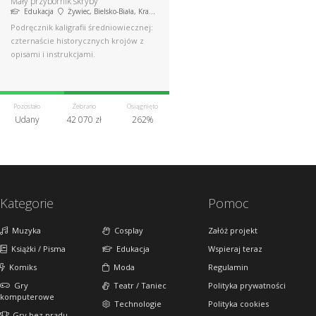
Mały przybornik skryby
Edukacja
Żywiec, Bielsko-Biała, Kraków
Podręcznik kaligrafii średniowiecznej:
czternaście historycznych krojów z
opisami i instrukcjami.
Pozostało
Zebrano
Osiągnięto
Udany
42 070 zł
262%
Kategorie
Pomoc
Muzyka
Cosplay
Załóż projekt
Książki / Pisma
Edukacja
Wspieraj teraz
Komiks
Moda
Regulamin
Gry
Teatr / Taniec
Polityka prywatności
komputerowe
Technologie
Polityka cookies
Gry bez prądu