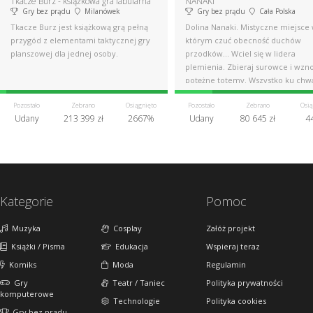
Tkacze Burz - książkowa gra fabularna
NANAKI
Gry bez prądu
Milanówek
Gry bez prądu
Cała Polska
Tkacze Burz jest książkową grą pełną
Dolina Nanaki. Mistyczne miejsce
przygód z elementami taktycznej gry
którym czuć obecność duchów
planszowej dla jednej osoby.
przodków... Wciel się w lidera
plemienia. Zbieraj surowce i wzn
potężne totemy. Wszystko ku chw
bogów!
Pozostało
Zebrano
Osiągnięto
Pozostało
Zebrano
Osią
Udany
213 399 zł
2667%
Udany
80 645 zł
4
Kategorie
Pomoc
Muzyka
Cosplay
Załóż projekt
Książki / Pisma
Edukacja
Wspieraj teraz
Komiks
Moda
Regulamin
Gry
Teatr / Taniec
Polityka prywatności
komputerowe
Technologie
Polityka cookies
Gry bez prądu