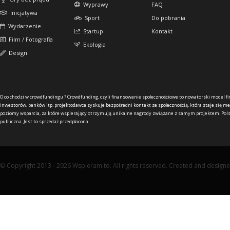
Wyprawy
FAQ
Inicjatywa
Sport
Do pobrania
Wydarzenie
Startup
Kontakt
Film / Fotografia
Ekologia
Design
O co chodzi w crowdfundingu ?
Crowdfunding, czyli finansowanie społecznościowe to nowatorski model f
inwestorów, banków itp. projektodawca zyskuje bezpośredni kontakt ze społecznością, która staje się me
poziomy wsparcia, za które wspierający otrzymują unikalne nagrody związane z samym projektem. Pols
publiczna. Jest to sprzedaż przedpłacona.
© Copyright 2013 - 2026 Wspieram.to. All rights reserved. Created and design