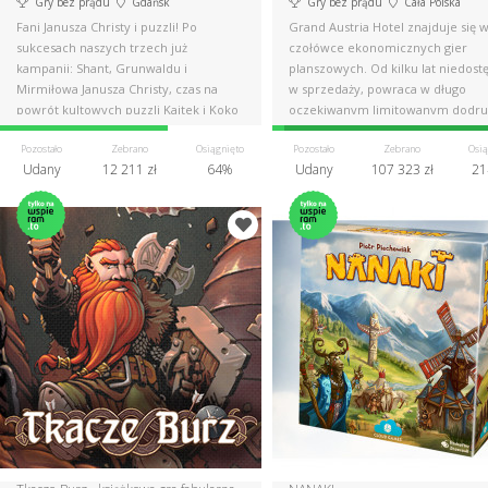
Gry bez prądu
Gdańsk
Gry bez prądu
Cała Polska
Fani Janusza Christy i puzzli! Po
Grand Austria Hotel znajduje się 
sukcesach naszych trzech już
czołówce ekonomicznych gier
kampanii: Shant, Grunwaldu i
planszowych. Od kilku lat niedost
Mirmiłowa Janusza Christy, czas na
w sprzedaży, powraca w długo
powrót kultowych puzzli Kajtek i Koko
oczekiwanym limitowanym dodru
w kosmosie
Pozostało
Zebrano
Osiągnięto
Pozostało
Zebrano
Osią
Udany
12 211 zł
64%
Udany
107 323 zł
21