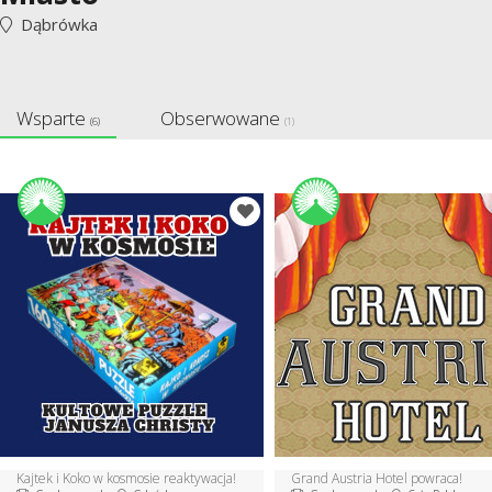
Dąbrówka
Wsparte
Obserwowane
(6)
(1)
Kajtek i Koko w kosmosie reaktywacja!
Grand Austria Hotel powraca!