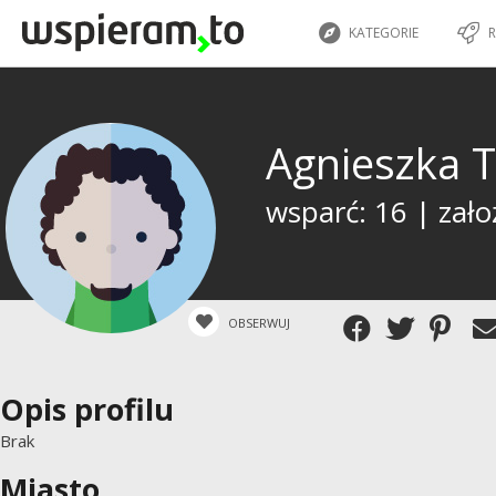
KATEGORIE
R
Agnieszka 
wsparć: 16 | zało
OBSERWUJ
Opis profilu
Brak
Miasto