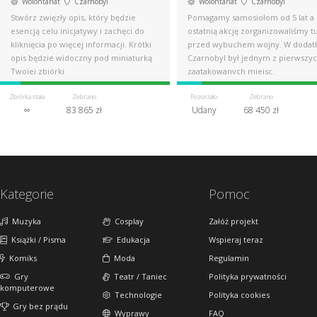
Wolontariat
Czarnobyl
Wolontariat
Czarnobyl
Stwórz zwięzły opis, który będzie
Pomagamy samosiołom od 5 lat a
esencją celu inicjatywy i zachęci do
ostatnią akcję zorganizowaliśmy t
kliknięcia po więcej informacji. Krótki
przed wybuchem wojny. W dodat
opis będzie widoczny pod miniaturką
Czarnobyl był jednym z pierwszy
Twojej zbiórki
zaatakowanych miejsc.
Zbiórka stała
Zebrano
Pozostało
Zebrano
∞
83 865 zł
Udany
68 450 zł
Kategorie
Pomoc
Muzyka
Cosplay
Załóż projekt
Książki / Pisma
Edukacja
Wspieraj teraz
Komiks
Moda
Regulamin
Gry
Teatr / Taniec
Polityka prywatności
komputerowe
Technologie
Polityka cookies
Gry bez prądu
Wyprawy
FAQ