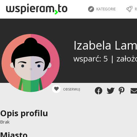
KATEGORIE
R
Izabela La
wsparć: 5 | założ
OBSERWUJ
Opis profilu
Brak
Miasto