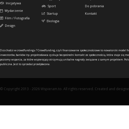
Inicjatywa
Sport
Do pobrania
Wydarzenie
Startup
Kontakt
Film / Fotografia
Ekologia
Design
O co chodzi w crowdfundingu ?
Crowdfunding, czyli finansowanie społecznościowe to nowatorski model f
inwestorów, banków itp. projektodawca zyskuje bezpośredni kontakt ze społecznością, która staje się me
poziomy wsparcia, za które wspierający otrzymują unikalne nagrody związane z samym projektem. Pols
publiczna. Jest to sprzedaż przedpłacona.
© Copyright 2013 - 2026 Wspieram.to. All rights reserved. Created and design