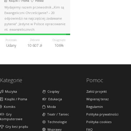
Książki / Pisma
Polska
Wydajemy razem przewodnik „Kim są
Ewangeliczni Chrześcijanie? – 20
odpowiedzi na najczęściej zadawane
pytania”. Jedyne w Polsce opracowanie
nt. ewangelicznych.
Pozostało
Zebrano
Osiągnięto
Udany
10 607 zł
106%
Kategorie
Pomoc
Muzyka
Cosplay
Załóż projekt
Książki / Pisma
Edukacja
Wspieraj teraz
Komiks
Moda
Regulamin
Gry
Teatr / Taniec
Polityka prywatności
komputerowe
Technologie
Polityka cookies
Gry bez prądu
Wyprawy
FAQ