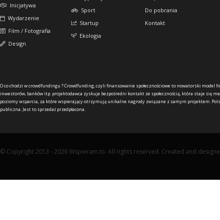
Inicjatywa
Sport
Do pobrania
Wydarzenie
Startup
Kontakt
Film / Fotografia
Ekologia
Design
O co chodzi w crowdfundingu ?
Crowdfunding, czyli finansowanie społecznościowe to nowatorski model f
inwestorów, banków itp. projektodawca zyskuje bezpośredni kontakt ze społecznością, która staje się me
poziomy wsparcia, za które wspierający otrzymują unikalne nagrody związane z samym projektem. Pols
publiczna. Jest to sprzedaż przedpłacona.
© Copyright 2013 - 2026 Wspieram.to. All rights reserved. Created and design