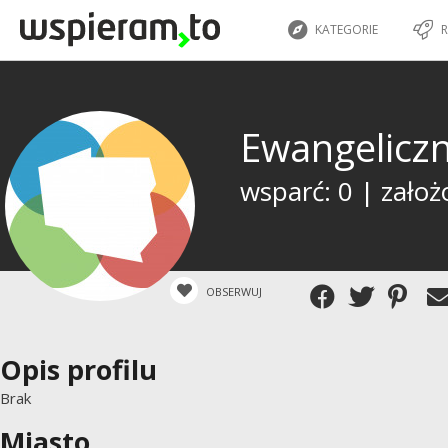
KATEGORIE
R
Ewangelicz
wsparć: 0 | założ
OBSERWUJ
Opis profilu
Brak
Miasto