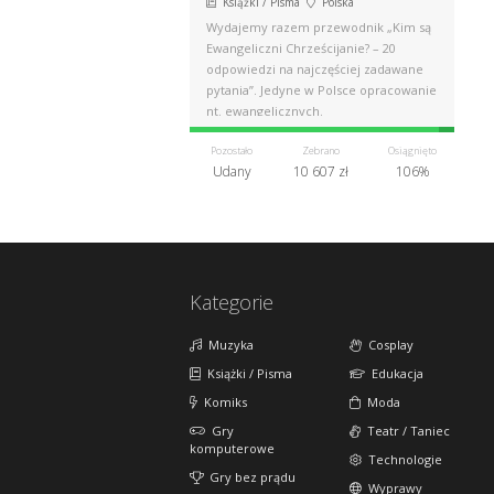
Książki / Pisma
Polska
Wydajemy razem przewodnik „Kim są
Ewangeliczni Chrześcijanie? – 20
odpowiedzi na najczęściej zadawane
pytania”. Jedyne w Polsce opracowanie
nt. ewangelicznych.
Pozostało
Zebrano
Osiągnięto
Udany
10 607 zł
106%
Kategorie
Muzyka
Cosplay
Książki / Pisma
Edukacja
Komiks
Moda
Gry
Teatr / Taniec
komputerowe
Technologie
Gry bez prądu
Wyprawy