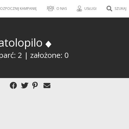
OZPOCZNIJ KAMPANIĘ
O NAS
USŁUGI
SZUKAJ
atolopilo
arć: 2 | założone: 0