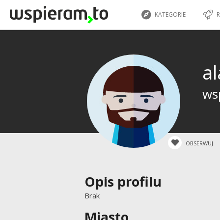
KATEGORIE
R
al
wsp
OBSERWUJ
Opis profilu
Brak
Miasto