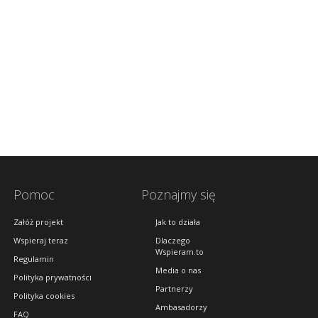
Pomoc
Poznajmy się
Załóż projekt
Jak to działa
Wspieraj teraz
Dlaczego
Wspieram.to
Regulamin
Media o nas
Polityka prywatności
Partnerzy
Polityka cookies
Ambasadorzy
FAQ