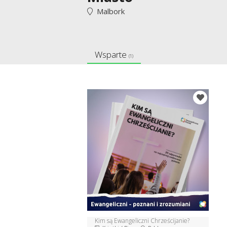
Malbork
Wsparte
(1)
Kim są Ewangeliczni Chrześcijanie?